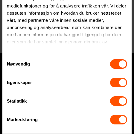
mediefunksjoner og for å analysere trafikken vår. Vi deler
+47 64 95 78 70
dessuten informasjon om hvordan du bruker nettstedet
vårt, med partnerne våre innen sosiale medier,
annonsering og analysearbeid, som kan kombinere den
med annen informasjon du har gjort tilgjengelig for dem,
eller som de har samlet inn gjennom din bruk av
tjenestene deres.
Samtykkevalg
Nødvendig
Hva trenger du?
Egenskaper
Express
Profilklær
Statistikk
Profilartikler
Markedsføring
Displayartikler