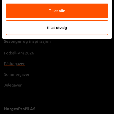
Firmagaver
Tillat alle
Sportsklær
Arbeidsklær
tillat utvalg
Sesonger og inspirasjon
Fotball-VM 2026
Påskegaver
Sommergaver
Julegaver
NorgesProfil AS