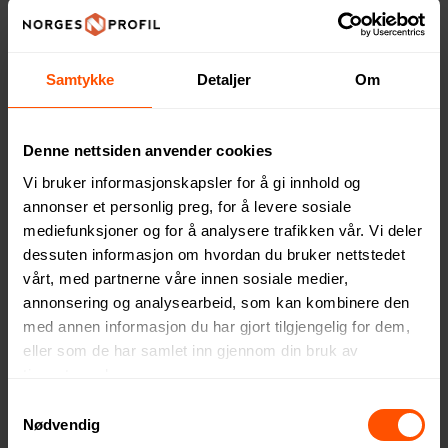
Samtykke
Detaljer
Om
Luigi Bormioli Limoncello
Vinga Story of Mocktail
Denne nettsiden anvender cookies
Gavesett
Drinksett
Vi bruker informasjonskapsler for å gi innhold og
999 NOK
269 NOK
ved 3 stk.
ved 50 stk.
annonser et personlig preg, for å levere sosiale
mediefunksjoner og for å analysere trafikken vår. Vi deler
dessuten informasjon om hvordan du bruker nettstedet
vårt, med partnerne våre innen sosiale medier,
5
annonsering og analysearbeid, som kan kombinere den
med annen informasjon du har gjort tilgjengelig for dem,
eller som de har samlet inn gjennom din bruk av
tjenestene deres.
Samtykkevalg
Nødvendig