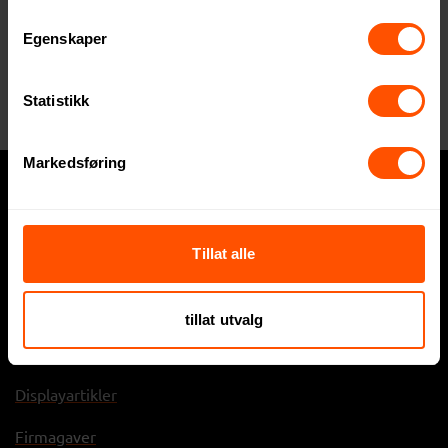
Egenskaper
Seasons Gaudie Resirkulert
Rustfritt Stål Cocktailshaker
Statistikk
83.50 NOK
ved 50 stk.
Markedsføring
Hva trenger du?
Tillat alle
Express
Profilklær
tillat utvalg
Profilartikler
Displayartikler
Firmagaver