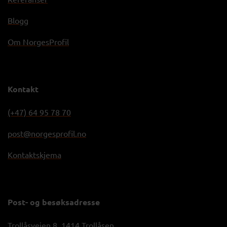
Blogg
Om NorgesProfil
Kontakt
(+47) 64 95 78 70
post@norgesprofil.no
Kontaktskjema
Post- og besøksadresse
Trollåsveien 8, 1414 Trollåsen