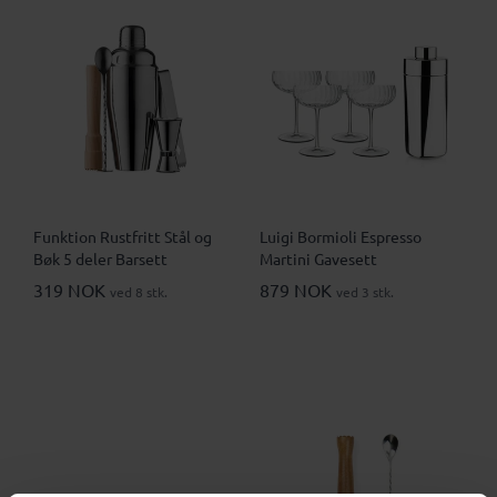
Funktion Rustfritt Stål og
Luigi Bormioli Espresso
Bøk 5 deler Barsett
Martini Gavesett
319 NOK
879 NOK
ved 8 stk.
ved 3 stk.