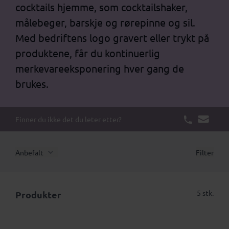
cocktails hjemme, som cocktailshaker,
målebeger, barskje og rørepinne og sil.
Med bedriftens logo gravert eller trykt på
produktene, får du kontinuerlig
merkevareeksponering hver gang de
brukes.
Finner du ikke det du leter etter?
Anbefalt
Filter
5 stk.
Produkter