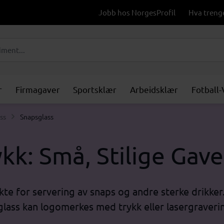
Jobb hos NorgesProfil
Hva treng
r
Firmagaver
Sportsklær
Arbeidsklær
Fotball
ss
Snapsglass
k: Små, Stilige Gave
kte for servering av snaps og andre sterke drikker
glass kan logomerkes med trykk eller lasergraveri