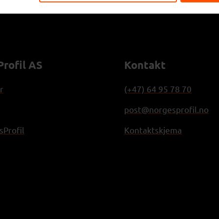
rofil AS
Kontakt
r
(+47) 64 95 78 70
post@norgesprofil.no
Profil
Kontaktskjema