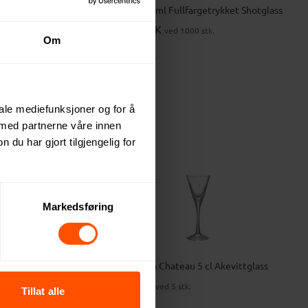
London 39 ml Fullfargetrykket Shotglass
37.30 NOK
ved 1000 stk.
Om
iale mediefunksjoner og for å
 med partnerne våre innen
u har gjort tilgjengelig for
Markedsføring
t Shotglass
Kosta Boda Chateau 5 cl Akevittglass
494 NOK
ved 5 stk.
Tillat alle