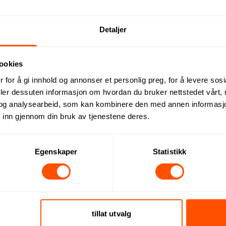
tt Stål 4 stk Shotglass
Trysil 40 ml Tre Shotglass
54.50 NOK
ved 500 stk.
Detaljer
K
ved 500 stk.
ookies
 for å gi innhold og annonser et personlig preg, for å levere sos
deler dessuten informasjon om hvordan du bruker nettstedet vårt,
og analysearbeid, som kan kombinere den med annen informasjon d
 inn gjennom din bruk av tjenestene deres.
Egenskaper
Statistikk
Fullfargetrykket Shotglass
Seville 50 ml Fullfargetrykke
K
36.20 NOK
ved 1000 stk.
ved 1000 stk.
tillat utvalg