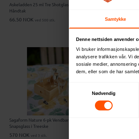
Askeladden 25 ml Tre Shotglass med
Arles Rustfri
Håndtak
Gavesett
66.50 NOK
70.50 NO
Samtykke
ved 500 stk.
Denne nettsiden anvender c
Vi bruker informasjonskapsler
analysere trafikken vår. Vi 
sosiale medier, annonsering 
dem, eller som de har samlet
Samtykkevalg
Nødvendig
Sagaform Nature 6-pk Vendbare
Milan 58 ml 
Snapsglass i Treeske
50.50 NO
570 NOK
ved 3 stk.