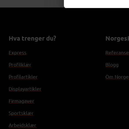
Hva trenger du?
NorgesP
Express
Referanse
Profilklær
Blogg
Profilartikler
Om Norges
Displayartikler
Firmagaver
Sportsklær
Arbeidsklær