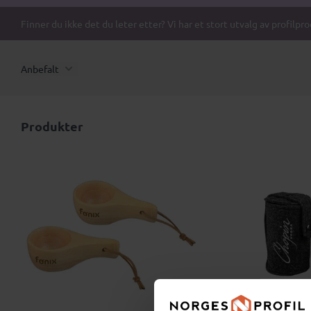
Finner du ikke det du leter etter? Vi har et stort utvalg av profilpr
Anbefalt
Produkter