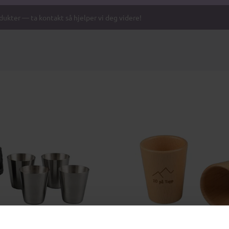
odukter — ta kontakt så hjelper vi deg videre!