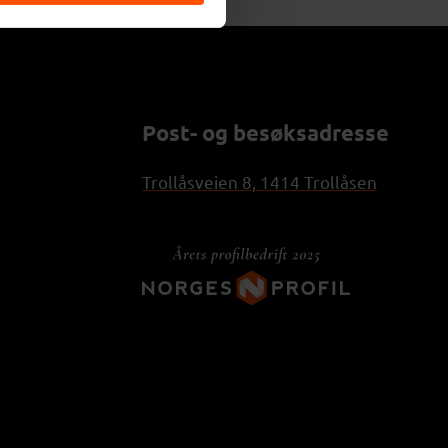
Post- og besøksadresse
Trollåsveien 8, 1414 Trollåsen