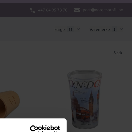
post@norgesprofil.no
+47 64 95 78 70
Farge
Varemerke
11
2
8 stk.