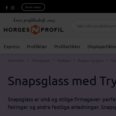
Book møte
Express
Profilklær
Profilartikler
Displayartikle
Startsiden
Firmagaver
Kjøkken
Kopper og glass
Gla
Snapsglass med Tryk
Snapsglass er små og stilige firmagaver- perfe
feiringer og andre festlige anledninger. Snaps