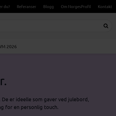
er du?
Referanser
Blogg
Om NorgesProfil
Kontakt
-VM 2026
r.
. De er ideelle som gaver ved julebord,
ng for en personlig touch.