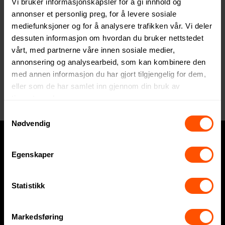
Vi bruker informasjonskapsler for å gi innhold og
annonser et personlig preg, for å levere sosiale
mediefunksjoner og for å analysere trafikken vår. Vi deler
dessuten informasjon om hvordan du bruker nettstedet
vårt, med partnerne våre innen sosiale medier,
annonsering og analysearbeid, som kan kombinere den
med annen informasjon du har gjort tilgjengelig for dem,
Lyngby Glas Eaton 30 cl 2 stk
Vannglass
eller som de har samlet inn gjennom din bruk av
tjenestene deres.
425 NOK
ved 6 stk.
Samtykkevalg
Nødvendig
Egenskaper
Hva trenger du?
Express
Statistikk
Profilklær
Markedsføring
Profilartikler