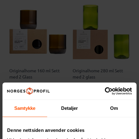
Originalhome 160 ml Sett
Originalhome 280 ml Sett
med 2 Glass
med 2 glass
312 NOK
293 NOK
ved 25 stk.
ved 25 stk.
Samtykke
Detaljer
Om
Denne nettsiden anvender cookies