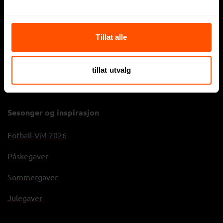
Displayartikler
Tillat alle
Firmagaver
Sportsklær
tillat utvalg
Arbeidsklær
Sesonger og inspirasjon
Fotball-VM 2026
Påskegaver
Sommergaver
Julegaver