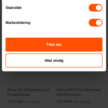
Termokrus
med Silikonlokk
Statistikk
329 NOK
128 NOK
ved 8 stk.
ved 1000 stk.
Markedsføring
Tillat alle
tillat utvalg
Bruce 320 ml Dobbelvegget
Martin 400 ml Porselenskopp
Porselenskopp
med Silikongrep
172 NOK
134 NOK
ved 1000 stk.
ved 1000 stk.