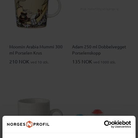
Moomin Arabia Mummi 300
Adam 250 ml Dobbelvegget
ml Porselen Krus
Porselenskopp
210 NOK
135 NOK
ved 10 stk.
ved 1000 stk.