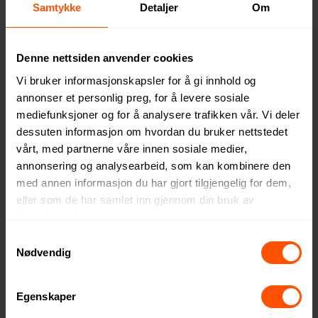
Samtykke
Detaljer
Om
Luxemburg 160 ml
Oliver 370 ml Porselenskopp
Denne nettsiden anvender cookies
Porselenskopp
med Silikongrep
Vi bruker informasjonskapsler for å gi innhold og
50.50 NOK
127 NOK
ved 100 stk.
ved 1000 stk.
annonser et personlig preg, for å levere sosiale
mediefunksjoner og for å analysere trafikken vår. Vi deler
dessuten informasjon om hvordan du bruker nettstedet
vårt, med partnerne våre innen sosiale medier,
annonsering og analysearbeid, som kan kombinere den
med annen informasjon du har gjort tilgjengelig for dem,
eller som de har samlet inn gjennom din bruk av
tjenestene deres.
Samtykkevalg
Nødvendig
Egenskaper
Pillivuyt Plissé 25 cl 2 stk
Gavin 400 ml Porselenskopp