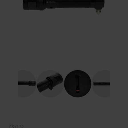
P513.32