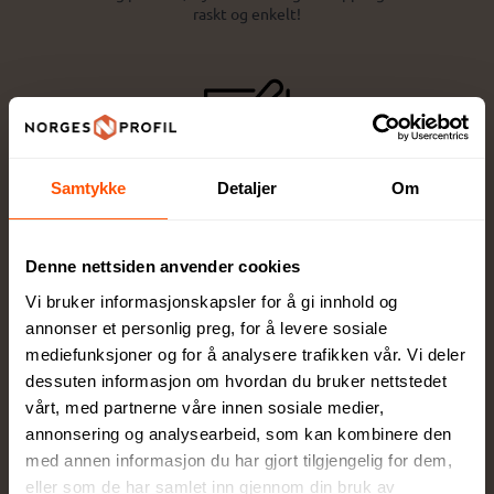
raskt og enkelt!
Samtykke
Detaljer
Om
Design og tilpasning
Få eksperthjelp av våre profesjonelle
rådgivere for perfekt tilpasning
Denne nettsiden anvender cookies
Vi bruker informasjonskapsler for å gi innhold og
annonser et personlig preg, for å levere sosiale
mediefunksjoner og for å analysere trafikken vår. Vi deler
dessuten informasjon om hvordan du bruker nettstedet
vårt, med partnerne våre innen sosiale medier,
annonsering og analysearbeid, som kan kombinere den
Full kontroll
med annen informasjon du har gjort tilgjengelig for dem,
Du godkjenner alltid korrektur før vi setter
eller som de har samlet inn gjennom din bruk av