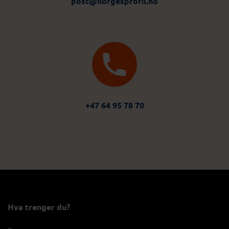
post@norgesprofil.no
+47 64 95 78 70
Hva trenger du?