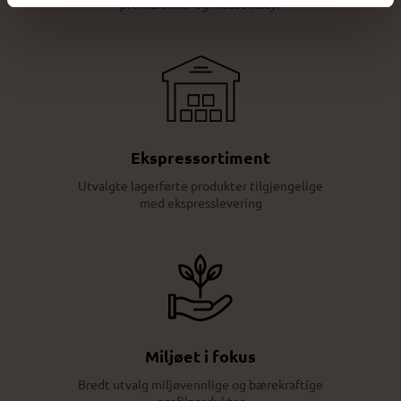
profilartikler og messeutstyr
Ekspressortiment
Utvalgte lagerførte produkter tilgjengelige
med ekspresslevering
Miljøet i fokus
Bredt utvalg miljøvennlige og bærekraftige
profilprodukter