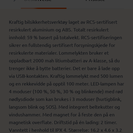
Kraftig bilsikkerhetsverktøy laget av RCS-sertifisert
resirkulert aluminium og ABS. Totalt resirkulert
innhold: 59 % basert på totalvekt. RCS-sertifiseringen
sikrer en fullstendig sertifisert forsyningskjede for
resirkulerte materialer. Lommelykten bruker et
oppladbart 2000 mah litiumbatteri av A-klasse, så du
trenger ikke å bytte batterier. Det er bare å lade opp
via USB-kontakten. Kraftig lommelykt med 500 lumen
og en rekkevidde på opptil 100 meter. LED-lampen har
4 moduser (100 %, 50 %, 30 % og blinkende) med rød
nødlysdiode som kan brukes i 3 moduser (hurtigblink,
langsom blink og SOS). Med integrert beltekutter og
vindushammer. Med magnet for å feste den på en
magnetisk overflate. Driftstid på én lading: 2 timer.
Vanntett i henhold til IPX 4. Størrelse: 16.2 x 4.6 x 3.2