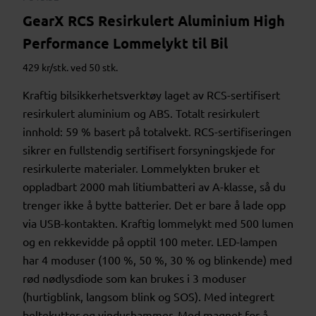
GearX RCS Resirkulert Aluminium High
Performance Lommelykt til Bil
429 kr/stk. ved 50 stk.
Kraftig bilsikkerhetsverktøy laget av RCS-sertifisert
resirkulert aluminium og ABS. Totalt resirkulert
innhold: 59 % basert på totalvekt. RCS-sertifiseringen
sikrer en fullstendig sertifisert forsyningskjede for
resirkulerte materialer. Lommelykten bruker et
oppladbart 2000 mah litiumbatteri av A-klasse, så du
trenger ikke å bytte batterier. Det er bare å lade opp
via USB-kontakten. Kraftig lommelykt med 500 lumen
og en rekkevidde på opptil 100 meter. LED-lampen
har 4 moduser (100 %, 50 %, 30 % og blinkende) med
rød nødlysdiode som kan brukes i 3 moduser
(hurtigblink, langsom blink og SOS). Med integrert
beltekutter og vindushammer. Med magnet for å