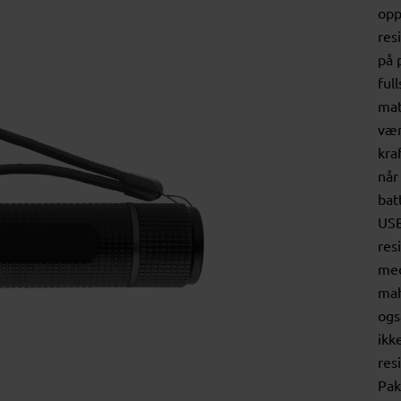
opp
res
på 
ful
mat
vær
kra
når
bat
USB
res
med
mah
ogs
ikk
res
Pak