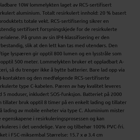
ladbare 10W lommelykten laget av RCS-sertifisert
irkulert aluminium. Totalt resirkulert innhold: 20 % basert
produktets totale vekt. RCS-sertifisering sikrer en
lstendig sertifisert forsyningskjede for de resirkulerte
erialene. På grunn av sin IP4-klassifisering er den
bestandig, slik at den lett kan tas med utendørs. Den
ftige lyspæren gir opptil 800 lumen og en lysstråle som
 opptil 500 meter. Lommelykten bruker et oppladbart A-
teri, så du trenger ikke å bytte batterier. Bare lad opp via
-kontakten og den medfølgende RCS-sertifiserte
irkulerte type C-kabelen. Pæren av høy kvalitet leveres
 5 moduser, inkludert SOS-funksjon. Batteriet på 2000
 tillater bruk opptil 8 timer på en enkelt lading og tillater
å lading av mobile enheter via type C. Aluminium mister
e egenskapene i resirkuleringsprosessen og kan
irkuleres i det uendelige. Vare og tilbehør 100% PVC-fri.
ket i FSC-miksembal Størrelse: 15.7 x ø 3.4 cm