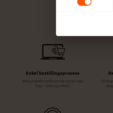
Enkel bestillingsprosess
De
Velg produkt, trykkmetode og last opp
Få eksp
logo - raskt og enkelt!
rådg