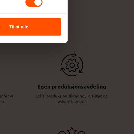
Tillat alle
Egen produksjonsavdeling
r før vi
Lokal produksjon sikrer høy kvalitet og
on
raskere levering