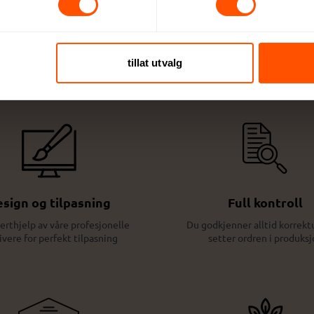
Dette kan du forvente:
tillat utvalg
sign og tilpasning
Full kontroll
erthjelp av våre profesjonelle
Du godkjenner alltid korrektu
ivere for perfekt tilpasning
setter ordren i produksj