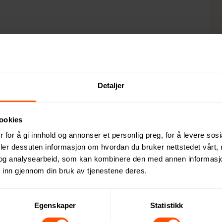
Detaljer
ookies
pladbare 10W lommelykten laget av RCS-sertifisert resirkulert
 for å gi innhold og annonser et personlig preg, for å levere sos
dig sertifisert forsyningskjede for de resirkulerte materialene. P
deler dessuten informasjon om hvordan du bruker nettstedet vårt,
r opptil 800 lumen og en lysstråle som når opptil 500 meter. L
og analysearbeid, som kan kombinere den med annen informasjon d
 den medfølgende RCS-sertifiserte resirkulerte type C-kabelen. 
 inn gjennom din bruk av tjenestene deres.
timer på en enkelt lading og tillater også lading av mobile enh
e. Vare og tilbehør 100% PVC-fri. Pakket i FSC-miksembal Større
Egenskaper
Statistikk