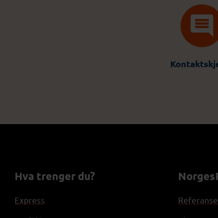
Kontaktsk
Hva trenger du?
NorgesP
Express
Referanse