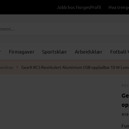
Jobb hos NorgesProfil
Hva treng
r
Firmagaver
Sportsklær
Arbeidsklær
Fotball
verktøy
GearX RCS Resirkulert Aluminium USB-oppladbar 10 W Lo
P51
Ge
op
419 
Fun