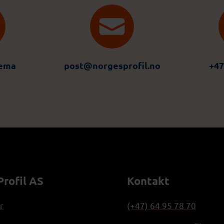
jema
post@norgesprofil.no
+47
rofil AS
Kontakt
r
(+47) 64 95 78 70