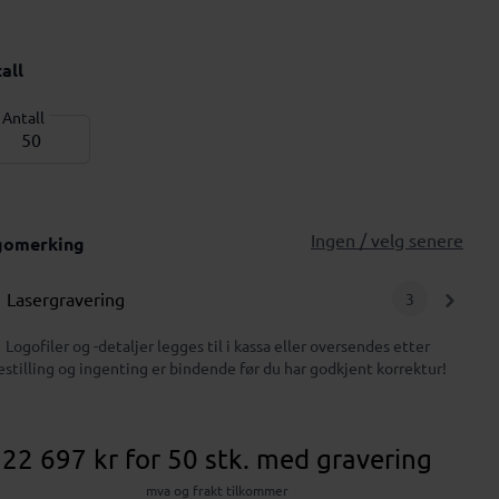
all
Antall
Ingen / velg senere
gomerking
Lasergravering
3
Logofiler og -detaljer legges til i kassa eller oversendes etter
estilling og ingenting er bindende før du har godkjent korrektur!
22 697 kr
for 50 stk.
med gravering
mva og frakt tilkommer