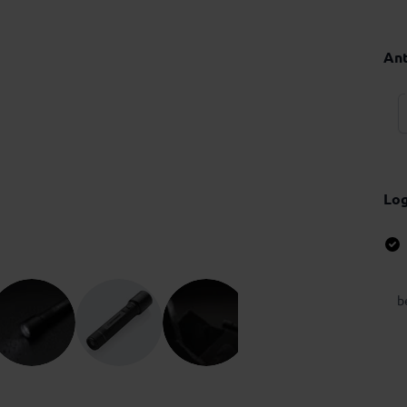
Ant
Lo
b