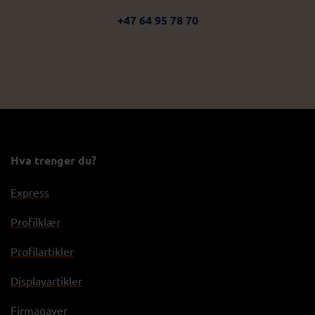
+47 64 95 78 70
Hva trenger du?
Express
Profilklær
Profilartikler
Displayartikler
Firmagaver