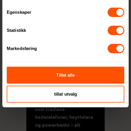
miljøvennlige løsninger for
den moderne forbrukeren.
Egenskaper
Innovative produkter
Statistikk
for en aktiv hverdag
Urban Vitamin sørger for at
Markedsføring
alle produktene er oppdatert
med den nyeste teknologien,
perfekt tilpasset en aktiv
Tillat alle
livsstil.
Sortimentet inkluderer
tillat utvalg
mobile nødvendigheter
som trådløse
hodetelefoner, høyttalere
og powerbanks – alt