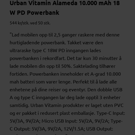
Urban Vitamin Alameda 10.000 mAh 18
W PD Powerbank
544 kr/stk. ved 50 stk.
"Lad mobilen opp til 2,5 ganger raskere med denne
hurtigladende powerbank. Takket være den
ultraraske type C 18W PD inngangen lades
powerbanken i rekordfart. Det tar kun 30 minutter å
lade mobilen din opp til 50%. Saktelading tilhører
fortiden. Powerbanken inneholder et A-grad 10.000
mah batteri som varer lenge. Perfekt til å lade alle
enhetene på dine reiser og eventyr. Den dobble USB
A og type C inngangen lar deg lade opptil 3 enheter
samtidig. Urban Vitamin produkter er laget uten PVC
og er pakket i redusert plast emballasje. Type-C Input:
5V/3A, 9V/2A; Micro USB Input: 5V/2A, 9V/2A; Type-
C Output: 5V/3A, 9V/2A, 12V/1.5A; USB Output: