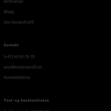
Referanser
Blogg
Om NorgesProfil
Kontakt
(+47) 64 95 78 70
post@norgesprofil.no
Kontaktskjema
Post- og besøksadresse