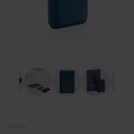
P322.70