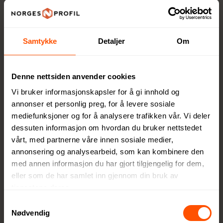
Urban Vitamin –
High-end elektronikk
for en moderne
Samtykke
Detaljer
Om
livsstil
Urban Vitamin er et
Denne nettsiden anvender cookies
premium elektronikkmerke
Vi bruker informasjonskapsler for å gi innhold og
utviklet for den digitale
annonser et personlig preg, for å levere sosiale
generasjonen som lever en
mediefunksjoner og for å analysere trafikken vår. Vi deler
mobil og urban livsstil.
dessuten informasjon om hvordan du bruker nettstedet
Merket tilbyr innovative
vårt, med partnerne våre innen sosiale medier,
produkter av høy kvalitet,
annonsering og analysearbeid, som kan kombinere den
laget for å vare lenger enn
med annen informasjon du har gjort tilgjengelig for dem,
eller som de har samlet inn gjennom din bruk av
kortvarige trender. Med
tjenestene deres.
fokus på bærekraft og rene
materialer utvikler Urban
Samtykkevalg
Nødvendig
Vitamin funksjonelle og