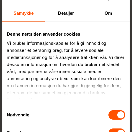
livsstil
Samtykke
Detaljer
Om
Urban Vitamin er et
premium elektronikkmerke
Denne nettsiden anvender cookies
utviklet for den digitale
Vi bruker informasjonskapsler for å gi innhold og
generasjonen som lever en
annonser et personlig preg, for å levere sosiale
mobil og urban livsstil.
mediefunksjoner og for å analysere trafikken vår. Vi deler
Merket tilbyr innovative
dessuten informasjon om hvordan du bruker nettstedet
produkter av høy kvalitet,
vårt, med partnerne våre innen sosiale medier,
laget for å vare lenger enn
annonsering og analysearbeid, som kan kombinere den
kortvarige trender. Med
med annen informasjon du har gjort tilgjengelig for dem,
fokus på bærekraft og rene
eller som de har samlet inn gjennom din bruk av
materialer utvikler Urban
tjenestene deres.
Vitamin funksjonelle og
Samtykkevalg
miljøvennlige løsninger for
Nødvendig
den moderne forbrukeren.