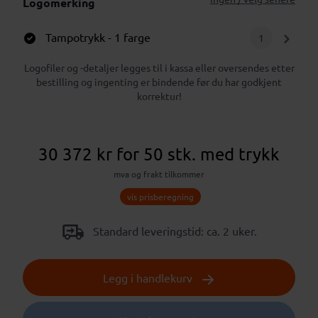
Logomerking
Tampotrykk
- 1 farge
1
Logofiler og -detaljer legges til i kassa eller oversendes etter
bestilling og ingenting er bindende før du har godkjent
korrektur!
30 372 kr
for 50 stk.
med trykk
mva og frakt tilkommer
vis prisberegning
Standard leveringstid: ca. 2 uker.
Legg i handlekurv