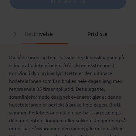
Kontakt oss
Beskrivelse
Prisliste
Du både hører og føler bassen. Trykk bassknappen på
siden av hodetelefonen så får du en ekstra boost.
Forsvinn i dyp og klar lyd. Dette er den ultimate
hodetelefonen som kan brukes hele dagen lang med
fenomenale 35 timer spilletid. Det elegante,
strømlinjeformede designet over øret gjør at denne
hodetelefonen er perfekt å bruke hele dagen. Brett
sammen hodetelefonen til en bærbar størrelse og ta
den med enten i lommen eller sekken. Ringer noen så
er det bare å svare med den innebygde micen. Urban
Vitamin produkter er laget uten PVC og er pakket i