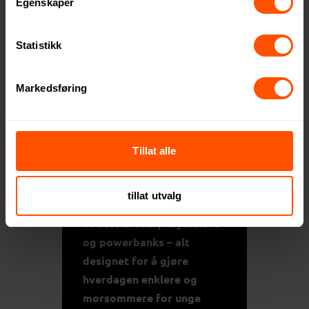
Egenskaper
Innovative produkter
for en aktiv hverdag
Statistikk
Urban Vitamin sørger for at
alle produktene er oppdatert
Markedsføring
med den nyeste teknologien,
perfekt tilpasset en aktiv
livsstil.
Tillat alle
Sortimentet inkluderer
mobile nødvendigheter
tillat utvalg
som trådløse
hodetelefoner, høyttalere
og powerbanks – alt
designet for å gjøre
hverdagen enklere og
morsommere for unge