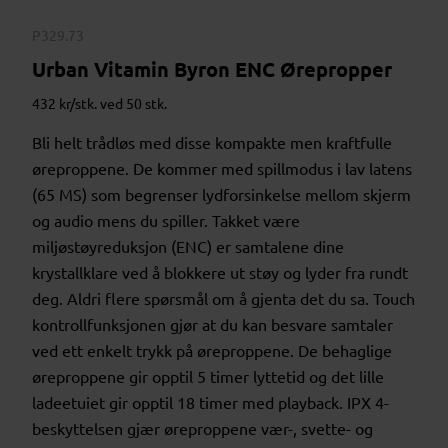
P329.73
Urban Vitamin Byron ENC Ørepropper
432 kr/stk. ved 50 stk.
Bli helt trådløs med disse kompakte men kraftfulle
øreproppene. De kommer med spillmodus i lav latens
(65 MS) som begrenser lydforsinkelse mellom skjerm
og audio mens du spiller. Takket være
miljøstøyreduksjon (ENC) er samtalene dine
krystallklare ved å blokkere ut støy og lyder fra rundt
deg. Aldri flere spørsmål om å gjenta det du sa. Touch
kontrollfunksjonen gjør at du kan besvare samtaler
ved ett enkelt trykk på øreproppene. De behaglige
øreproppene gir opptil 5 timer lyttetid og det lille
ladeetuiet gir opptil 18 timer med playback. IPX 4-
beskyttelsen gjær øreproppene vær-, svette- og