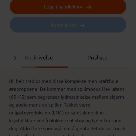
Legg i handlekurv
Kontakt oss
Beskrivelse
Prisliste
Bli helt trådløs med disse kompakte men kraftfulle
øreproppene. De kommer med spillmodus i lav latens
(65 MS) som begrenser lydforsinkelse mellom skjerm
og audio mens du spiller. Takket være
miljøstøyreduksjon (ENC) er samtalene dine
krystallklare ved å blokkere ut støy og lyder fra rundt
deg. Aldri flere spørsmål om å gjenta det du sa. Touch
kontrollfunksjonen gjør at du kan besvare samtaler