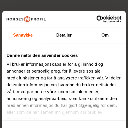
Urban Vitamin –
High-end elektronikk
Samtykke
Detaljer
Om
for en moderne
livsstil
Denne nettsiden anvender cookies
Vi bruker informasjonskapsler for å gi innhold og
Urban Vitamin er et
annonser et personlig preg, for å levere sosiale
premium elektronikkmerke
mediefunksjoner og for å analysere trafikken vår. Vi deler
utviklet for den digitale
dessuten informasjon om hvordan du bruker nettstedet
generasjonen som lever en
vårt, med partnerne våre innen sosiale medier,
mobil og urban livsstil.
annonsering og analysearbeid, som kan kombinere den
Merket tilbyr innovative
med annen informasjon du har gjort tilgjengelig for dem,
produkter av høy kvalitet,
eller som de har samlet inn gjennom din bruk av
laget for å vare lenger enn
tjenestene deres.
kortvarige trender. Med
Samtykkevalg