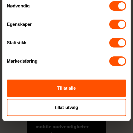
fokus på bærekraft og rene
Nødvendig
materialer utvikler Urban
Vitamin funksjonelle og
Egenskaper
miljøvennlige løsninger for
den moderne forbrukeren.
Statistikk
Innovative produkter
for en aktiv hverdag
Markedsføring
Urban Vitamin sørger for at
alle produktene er oppdatert
med den nyeste teknologien,
Tillat alle
perfekt tilpasset en aktiv
livsstil.
tillat utvalg
Sortimentet inkluderer
mobile nødvendigheter