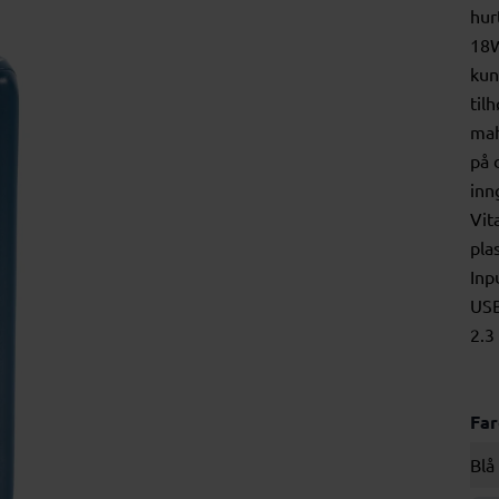
hur
18W
kun
til
mah
på 
inn
Vit
pla
Inp
USB
2.3
Fa
Blå