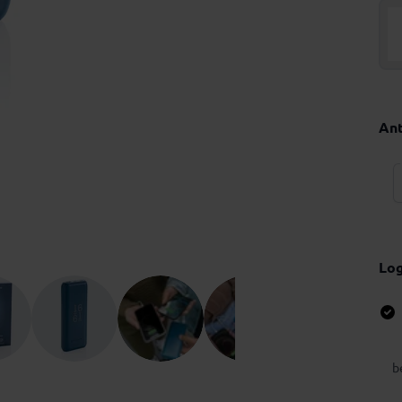
Ant
Lo
b