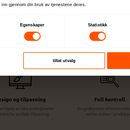
 inn gjennom din bruk av tjenestene deres.
Egenskaper
Statistikk
Dette kan du forvente:
tillat utvalg
sign og tilpasning
Full kontroll
erthjelp av våre profesjonelle
Du godkjenner alltid korrektu
ivere for perfekt tilpasning
setter ordren i produksj