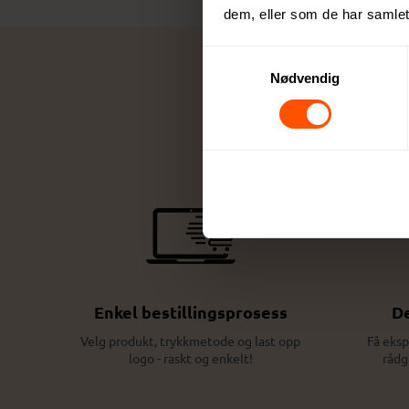
dem, eller som de har samlet
Samtykkevalg
Nødvendig
Enkel bestillingsprosess
De
Velg produkt, trykkmetode og last opp
Få eksp
logo - raskt og enkelt!
rådg