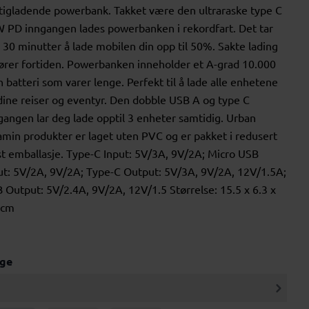
tigladende powerbank. Takket være den ultraraske type C
 PD inngangen lades powerbanken i rekordfart. Det tar
 30 minutter å lade mobilen din opp til 50%. Sakte lading
hører fortiden. Powerbanken inneholder et A-grad 10.000
 batteri som varer lenge. Perfekt til å lade alle enhetene
dine reiser og eventyr. Den dobble USB A og type C
gangen lar deg lade opptil 3 enheter samtidig. Urban
amin produkter er laget uten PVC og er pakket i redusert
st emballasje. Type-C Input: 5V/3A, 9V/2A; Micro USB
ut: 5V/2A, 9V/2A; Type-C Output: 5V/3A, 9V/2A, 12V/1.5A;
 Output: 5V/2.4A, 9V/2A, 12V/1.5 Størrelse: 15.5 x 6.3 x
 cm
rge