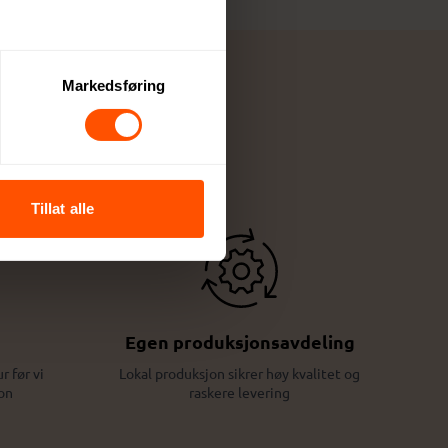
Markedsføring
Tillat alle
Egen produksjonsavdeling
r før vi
Lokal produksjon sikrer høy kvalitet og
on
raskere levering