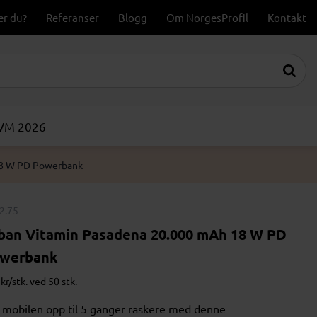
er du?
Referanser
Blogg
Om NorgesProfil
Kontakt
-VM 2026
18 W PD Powerbank
2.75
ban Vitamin Pasadena 20.000 mAh 18 W PD
werbank
kr/stk. ved 50 stk.
 mobilen opp til 5 ganger raskere med denne