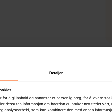
Detaljer
dende powerbank. Takket være den ultraraske type C 18W PD in
ører fortiden. Powerbanken inneholder et A-grad 10.000 mah batt
ookies
en lar deg lade opptil 3 enheter samtidig. Urban Vitamin produ
 for å gi innhold og annonser et personlig preg, for å levere sos
5V/2A, 9V/2A; Type-C Output: 5V/3A, 9V/2A, 12V/1.5A; USB Outp
deler dessuten informasjon om hvordan du bruker nettstedet vårt,
og analysearbeid, som kan kombinere den med annen informasjon d