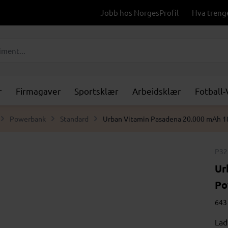
Jobb hos NorgesProfil
Hva treng
r
Firmagaver
Sportsklær
Arbeidsklær
Fotball
Powerbank
Standard
Urban Vitamin Pasadena 20.000 mAh 
P32
Ur
Po
643 
Lad