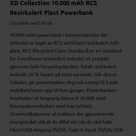
XD Collection 10.000 mAh RCS
Resirkulert Plast Powerbank
232 kr/stk. ved 250 stk.
10.000 mAh powerbank i lommestørrelse der
dekselet er laget av RCS-sertifisert resirkulert ABS-
plast. RCS (Recycled Claim Standard) er en standard
for å verifisere resirkulert innhold i et produkt
gjennom hele forsyningskjeden. Totalt resirkulert
innhold: 20 % basert på total varevekt. Når den er
fulladet, gir powerbanken deg nok energi til å lade
mobiltelefonen opp til fem ganger. Powerbanken
inneholder et langvarig klasse A 10.000 mAh
litiumpolymerbatteri med høy tetthet.
Strømindikatorene vil indikere det gjenværende
energinivået slik at du alltid vet når du skal lade.
Micro USB-inngang 5V/2A; Type-C-input 5V/2A; USB-