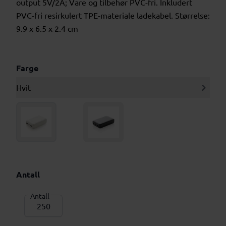
output 5V/2A; Vare og tilbehør PVC-fri. Inkludert
PVC-fri resirkulert TPE-materiale ladekabel. Størrelse:
9.9 x 6.5 x 2.4 cm
Farge
Hvit
Antall
Antall