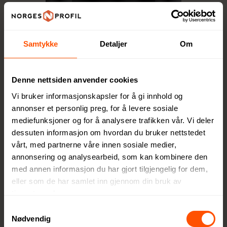
miljøpåv
irkninge
n
Samtykke
Detaljer
Om
minimer
es.
Gjenno
Denne nettsiden anvender cookies
m høy
Vi bruker informasjonskapsler for å gi innhold og
kvalitet,
annonser et personlig preg, for å levere sosiale
funksjo
mediefunksjoner og for å analysere trafikken vår. Vi deler
nalitet
dessuten informasjon om hvordan du bruker nettstedet
og
vårt, med partnerne våre innen sosiale medier,
ansvarli
annonsering og analysearbeid, som kan kombinere den
ge valg
med annen informasjon du har gjort tilgjengelig for dem,
tilbyr
eller som de har samlet inn gjennom din bruk av
XD
tjenestene deres.
Collecti
Samtykkevalg
on
Nødvendig