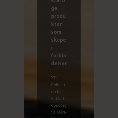
ge
produ
kter
som
skape
r
forbin
delser
XD
Collecti
on har
et klart
oppdrag
: å bidra