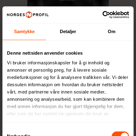
g som
miljøpåv
irkninge
n
Samtykke
Detaljer
Om
minimer
es.
Denne nettsiden anvender cookies
Gjenno
m høy
Vi bruker informasjonskapsler for å gi innhold og
kvalitet,
annonser et personlig preg, for å levere sosiale
mediefunksjoner og for å analysere trafikken vår. Vi deler
funksjo
dessuten informasjon om hvordan du bruker nettstedet
nalitet
vårt, med partnerne våre innen sosiale medier,
og
annonsering og analysearbeid, som kan kombinere den
ansvarli
med annen informasjon du har gjort tilgjengelig for dem,
ge valg
eller som de har samlet inn gjennom din bruk av
tilbyr
tjenestene deres.
XD
Samtykkevalg
Collecti