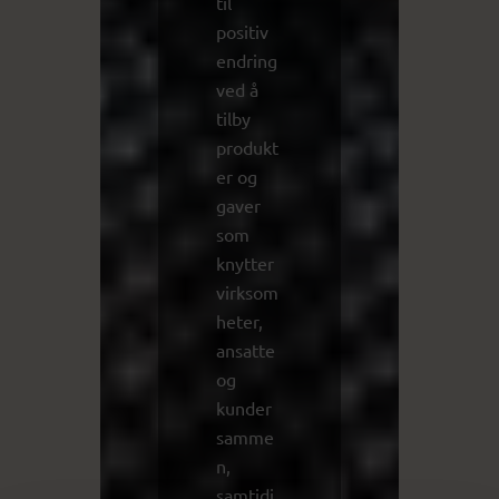
til
positiv
endring
ved å
tilby
produkt
er og
gaver
som
knytter
virksom
heter,
ansatte
og
kunder
samme
n,
samtidi