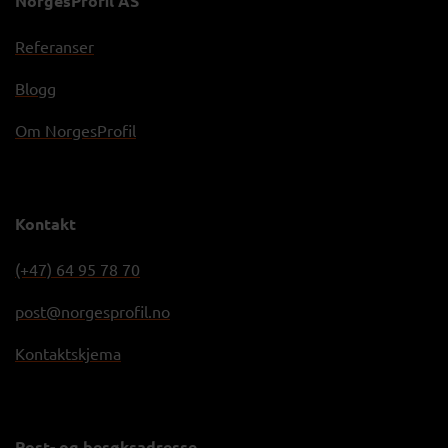
NorgesProfil AS
Referanser
Blogg
Om NorgesProfil
Kontakt
(+47) 64 95 78 70
post@norgesprofil.no
Kontaktskjema
Post- og besøksadresse