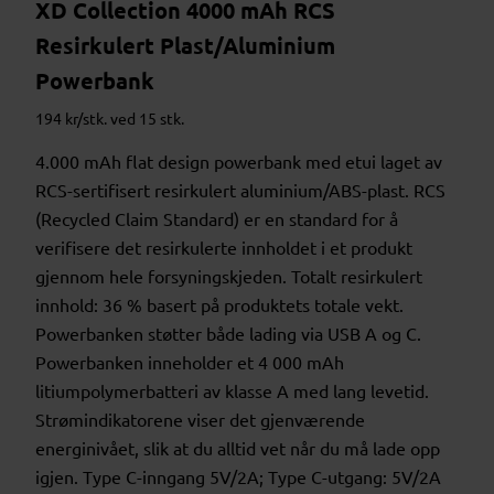
XD Collection 4000 mAh RCS
Resirkulert Plast/Aluminium
Powerbank
194 kr/stk. ved 15 stk.
4.000 mAh flat design powerbank med etui laget av
RCS-sertifisert resirkulert aluminium/ABS-plast. RCS
(Recycled Claim Standard) er en standard for å
verifisere det resirkulerte innholdet i et produkt
gjennom hele forsyningskjeden. Totalt resirkulert
innhold: 36 % basert på produktets totale vekt.
Powerbanken støtter både lading via USB A og C.
Powerbanken inneholder et 4 000 mAh
litiumpolymerbatteri av klasse A med lang levetid.
Strømindikatorene viser det gjenværende
energinivået, slik at du alltid vet når du må lade opp
igjen. Type C-inngang 5V/2A; Type C-utgang: 5V/2A