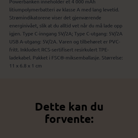
Powerbanken inneholder et 4 000 mAh
litiumpolymerbatteri av klasse A med lang levetid.
Strømindikatorene viser det gjenværende
energinivået, slik at du alltid vet når du må lade opp
igjen. Type C-inngang 5V/2A; Type C-utgang: 5V/2A
USB A-utgang: 5V/2A. Varen og tilbehøret er PVC-
fritt. Inkludert RCS-sertifisert resirkulert TPE-
ladekabel. Pakket i FSC®-miksemballasje. Størrelse:
11 x 6.8 x 1 cm
Dette kan du
forvente: