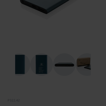
P322.42