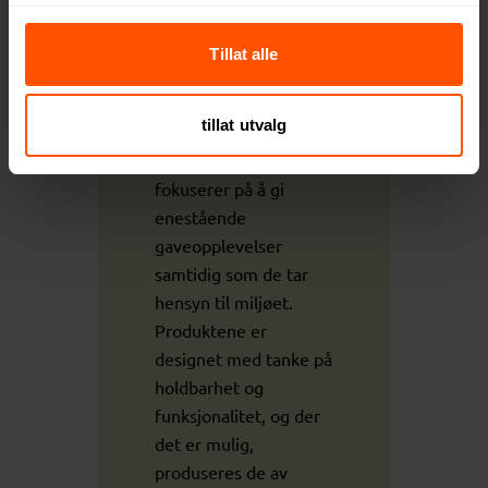
Maksimal
gaveopplevelse
Tillat alle
med minimal
påvirkning
tillat utvalg
XD Collection
fokuserer på å gi
enestående
gaveopplevelser
samtidig som de tar
hensyn til miljøet.
Produktene er
designet med tanke på
holdbarhet og
funksjonalitet, og der
det er mulig,
produseres de av