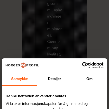
g som
miljøpåv
irkninge
n
minimer
es.
Gjenno
m høy
kvalitet,
funksjo
nalitet
og
Samtykke
Detaljer
Om
ansvarli
ge valg
tilbyr
Denne nettsiden anvender cookies
XD
Vi bruker informasjonskapsler for å gi innhold og
Collecti