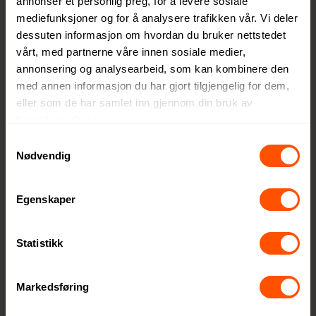
annonser et personlig preg, for å levere sosiale
on
mediefunksjoner og for å analysere trafikken vår. Vi deler
produkt
dessuten informasjon om hvordan du bruker nettstedet
er som
vårt, med partnerne våre innen sosiale medier,
skaper
annonsering og analysearbeid, som kan kombinere den
verdi,
med annen informasjon du har gjort tilgjengelig for dem,
både for
eller som de har samlet inn gjennom din bruk av
mottake
tjenestene deres.
ren og
Samtykkevalg
for
Nødvendig
planete
n.
Egenskaper
Statistikk
Markedsføring