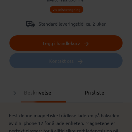
mva og frakt tilkommer
vis prisberegning
Standard leveringstid: ca. 2 uker.
Legg i handlekurv
Kontakt oss
Beskrivelse
Prisliste
Fest denne magnetiske trådløse laderen på baksiden
av din Iphone 12 for å lade enheten. Magnetene er
perfekt plassert for å alltid sikre rett ladeposisjon på