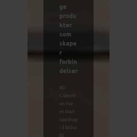
ge
produ
kter
som
skape
r
forbin
delser
XD
Collecti
on har
et klart
oppdrag
: å bidra
til