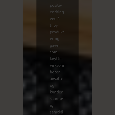
positiv
endring
ved å
tilby
produkt
er og
gaver
som
knytter
virksom
heter,
ansatte
og
kunder
samme
n,
samtidi