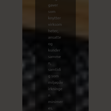
gaver
som
knytter
virksom
heter,
ansatte
og
kunder
samme
n,
samtidi
g som
miljøpåv
irkninge
n
minimer
es.