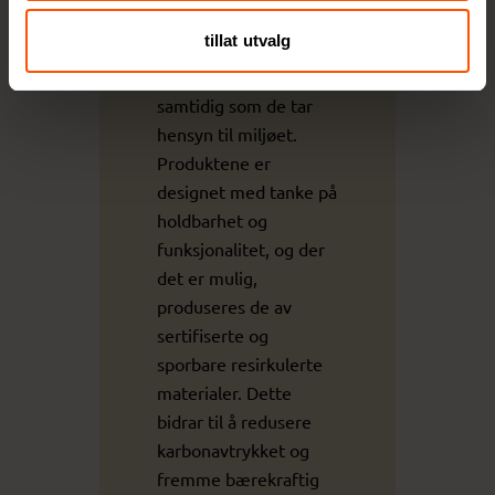
fokuserer på å gi
tillat utvalg
enestående
gaveopplevelser
samtidig som de tar
hensyn til miljøet.
Produktene er
designet med tanke på
holdbarhet og
funksjonalitet, og der
det er mulig,
produseres de av
sertifiserte og
sporbare resirkulerte
materialer. Dette
bidrar til å redusere
karbonavtrykket og
fremme bærekraftig