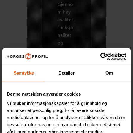
Gjenno
m høy
kvalitet,
funksjo
nalitet
og
ansvarli
ge valg
tilbyr
Samtykke
Detaljer
Om
XD
Collecti
on
Denne nettsiden anvender cookies
produkt
Vi bruker informasjonskapsler for å gi innhold og
er som
annonser et personlig preg, for å levere sosiale
skaper
mediefunksjoner og for å analysere trafikken vår. Vi deler
verdi,
dessuten informasjon om hvordan du bruker nettstedet
både for
vårt, med partnerne våre innen sosiale medier,