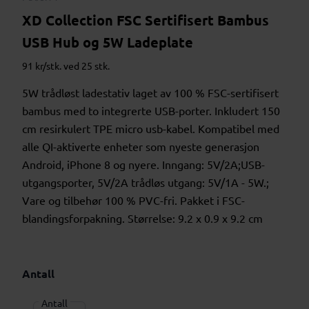
XD Collection FSC Sertifisert Bambus
USB Hub og 5W Ladeplate
91 kr/stk. ved 25 stk.
5W trådløst ladestativ laget av 100 % FSC-sertifisert
bambus med to integrerte USB-porter. Inkludert 150
cm resirkulert TPE micro usb-kabel. Kompatibel med
alle QI-aktiverte enheter som nyeste generasjon
Android, iPhone 8 og nyere. Inngang: 5V/2A;USB-
utgangsporter, 5V/2A trådløs utgang: 5V/1A - 5W.;
Vare og tilbehør 100 % PVC-fri. Pakket i FSC-
blandingsforpakning. Størrelse: 9.2 x 0.9 x 9.2 cm
Antall
Antall