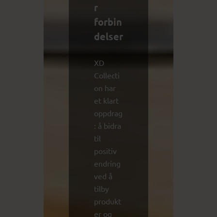
r
forbin
delser
XD
Collecti
on har
et klart
oppdrag
: å bidra
til
positiv
endring
ved å
tilby
produkt
er og