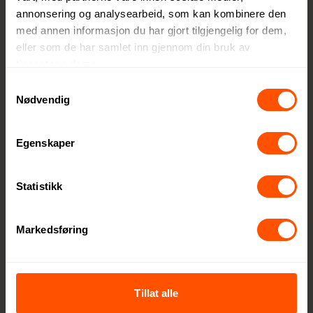
mottake
annonsering og analysearbeid, som kan kombinere den
ren og
med annen informasjon du har gjort tilgjengelig for dem,
for
eller som de har samlet inn gjennom din bruk av
planete
tjenestene deres.
n.
Samtykkevalg
Nødvendig
Egenskaper
Statistikk
Maksimal
gaveopplevelse
Markedsføring
med minimal
påvirkning
Tillat alle
XD Collection