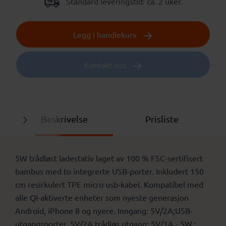
Standard leveringstid: ca. 2 uker.
Legg i handlekurv
Kontakt oss
Beskrivelse
Prisliste
5W trådløst ladestativ laget av 100 % FSC-sertifisert
bambus med to integrerte USB-porter. Inkludert 150
cm resirkulert TPE micro usb-kabel. Kompatibel med
alle QI-aktiverte enheter som nyeste generasjon
Android, iPhone 8 og nyere. Inngang: 5V/2A;USB-
utgangsporter, 5V/2A trådløs utgang: 5V/1A - 5W.;