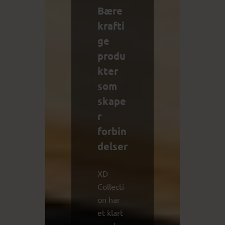
Bære
krafti
ge
produ
kter
som
skape
r
forbin
delser
XD
Collecti
on har
et klart