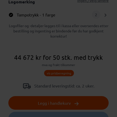
Ingen / velg senere
Logomerking
Tampotrykk
- 1 farge
2
Logofiler og -detaljer legges til i kassa eller oversendes etter
bestilling og ingenting er bindende før du har godkjent
korrektur!
44 672 kr
for 50 stk.
med trykk
mva og frakt tilkommer
vis prisberegning
Standard leveringstid: ca. 2 uker.
Legg i handlekurv