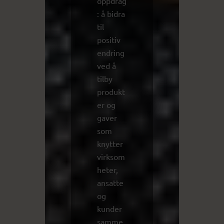
oppdrag
: å bidra
til
positiv
endring
ved å
tilby
produkt
er og
gaver
som
knytter
virksom
heter,
ansatte
og
kunder
samme