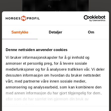
n,
samtidi
g som
miljøpåv
irkninge
Samtykke
Detaljer
Om
n
minimer
Denne nettsiden anvender cookies
es.
Gjenno
Vi bruker informasjonskapsler for å gi innhold og
m høy
annonser et personlig preg, for å levere sosiale
kvalitet,
mediefunksjoner og for å analysere trafikken vår. Vi deler
dessuten informasjon om hvordan du bruker nettstedet
funksjo
vårt, med partnerne våre innen sosiale medier,
nalitet
annonsering og analysearbeid, som kan kombinere den
og
med annen informasjon du har gjort tilgjengelig for dem,
ansvarli
eller som de har samlet inn gjennom din bruk av
ge valg
tjenestene deres.
tilbyr