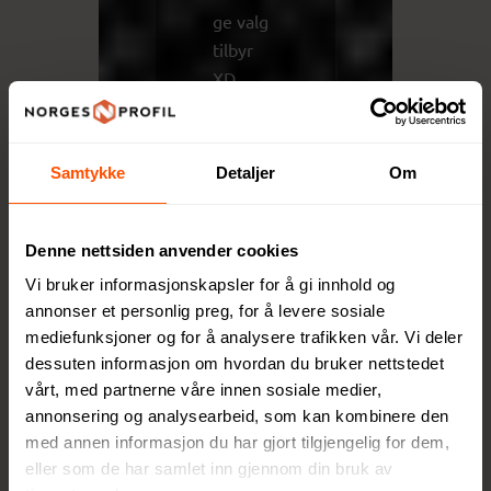
ge valg
tilbyr
XD
Collecti
on
produkt
Samtykke
Detaljer
Om
er som
skaper
verdi,
Denne nettsiden anvender cookies
både for
Vi bruker informasjonskapsler for å gi innhold og
mottake
annonser et personlig preg, for å levere sosiale
ren og
mediefunksjoner og for å analysere trafikken vår. Vi deler
for
dessuten informasjon om hvordan du bruker nettstedet
planete
vårt, med partnerne våre innen sosiale medier,
annonsering og analysearbeid, som kan kombinere den
n.
med annen informasjon du har gjort tilgjengelig for dem,
eller som de har samlet inn gjennom din bruk av