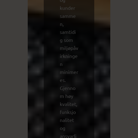
kunder
samme
n,
samtidi
g som
miljøpåv
irkninge
n
minimer
es.
Gjenno
m høy
kvalitet,
funksjo
nalitet
og
ansvarli