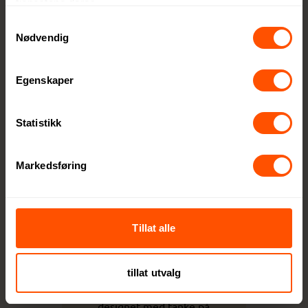
tjenestene deres.
Samtykkevalg
Nødvendig
Maksimal
Egenskaper
gaveopplevelse
med minimal
Statistikk
påvirkning
Markedsføring
XD Collection
fokuserer på å gi
enestående
Tillat alle
gaveopplevelser
samtidig som de tar
hensyn til miljøet.
tillat utvalg
Produktene er
designet med tanke på