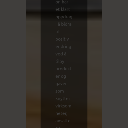
on har
et klart
oppdrag
: å bidra
til
positiv
endring
ved å
tilby
produkt
er og
gaver
som
knytter
virksom
heter,
ansatte
og