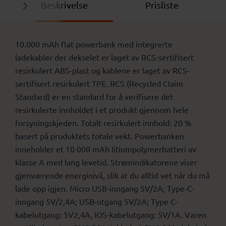
Beskrivelse
Prisliste
10.000 mAh flat powerbank med integrerte
ladekabler der dekselet er laget av RCS-sertifisert
resirkulert ABS-plast og kablene er laget av RCS-
sertifisert resirkulert TPE. RCS (Recycled Claim
Standard) er en standard for å verifisere det
resirkulerte innholdet i et produkt gjennom hele
forsyningskjeden. Totalt resirkulert innhold: 20 %
basert på produktets totale vekt. Powerbanken
inneholder et 10 000 mAh litiumpolymerbatteri av
klasse A med lang levetid. Strømindikatorene viser
gjenværende energinivå, slik at du alltid vet når du må
lade opp igjen. Micro USB-inngang 5V/2A; Type-C-
inngang 5V/2,4A; USB-utgang 5V/2A; Type C-
kabelutgang: 5V2,4A, IOS-kabelutgang: 5V/1A. Varen