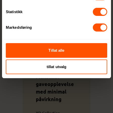
mottake
ren og
Statistikk
for
planete
Markedsføring
n.
Tillat alle
tillat utvalg
Maksimal
gaveopplevelse
med minimal
påvirkning
XD Collection