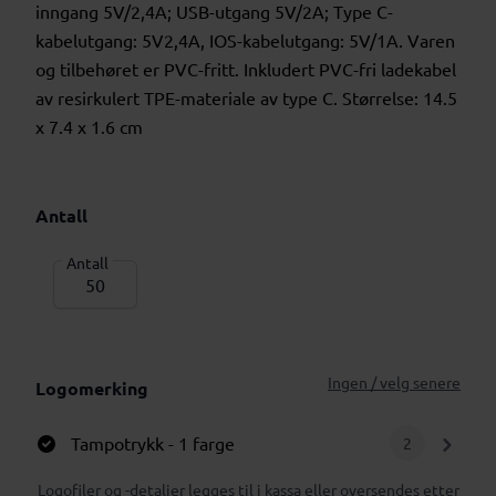
inngang 5V/2,4A; USB-utgang 5V/2A; Type C-
kabelutgang: 5V2,4A, IOS-kabelutgang: 5V/1A. Varen
og tilbehøret er PVC-fritt. Inkludert PVC-fri ladekabel
av resirkulert TPE-materiale av type C. Størrelse: 14.5
x 7.4 x 1.6 cm
Antall
Antall
Ingen / velg senere
Logomerking
Tampotrykk
- 1 farge
2
Logofiler og -detaljer legges til i kassa eller oversendes etter