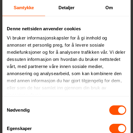
Gjenno
Samtykke
Detaljer
Om
m høy
kvalitet,
Denne nettsiden anvender cookies
funksjo
nalitet
Vi bruker informasjonskapsler for å gi innhold og
og
annonser et personlig preg, for å levere sosiale
ansvarli
mediefunksjoner og for å analysere trafikken vår. Vi deler
dessuten informasjon om hvordan du bruker nettstedet
ge valg
vårt, med partnerne våre innen sosiale medier,
tilbyr
annonsering og analysearbeid, som kan kombinere den
XD
med annen informasjon du har gjort tilgjengelig for dem,
Collecti
eller som de har samlet inn gjennom din bruk av
on
tjenestene deres.
produkt
Samtykkevalg
er som
Nødvendig
skaper
verdi,
Egenskaper
både for