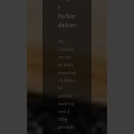
r
forbin
delser
XD
Collecti
on har
et klart
oppdrag
: å bidra
til
positiv
endring
ved å
tilby
produkt