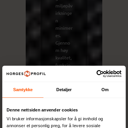
miljøpåv
irkninge
n
minimer
es.
Gjenno
m høy
kvalitet,
funksjo
nalitet
og
ansvarli
Samtykke
Detaljer
Om
ge valg
tilbyr
XD
Denne nettsiden anvender cookies
Collecti
Vi bruker informasjonskapsler for å gi innhold og
on
annonser et personlig preg, for å levere sosiale