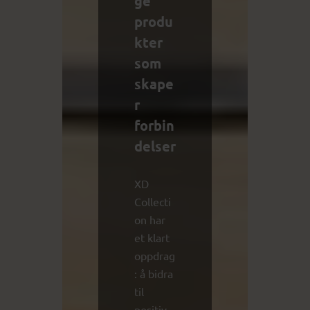
ge
produ
kter
som
skape
r
forbin
delser
XD
Collecti
on har
et klart
oppdrag
: å bidra
til
positiv