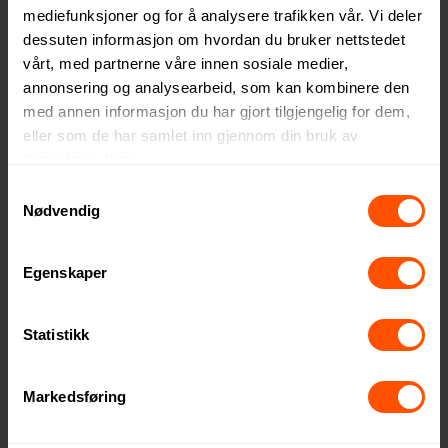
produkt
mediefunksjoner og for å analysere trafikken vår. Vi deler
er som
dessuten informasjon om hvordan du bruker nettstedet
skaper
vårt, med partnerne våre innen sosiale medier,
annonsering og analysearbeid, som kan kombinere den
verdi,
med annen informasjon du har gjort tilgjengelig for dem,
både for
eller som de har samlet inn gjennom din bruk av
mottake
tjenestene deres.
ren og
Samtykkevalg
for
Nødvendig
planete
n.
Egenskaper
Statistikk
Markedsføring
Maksimal