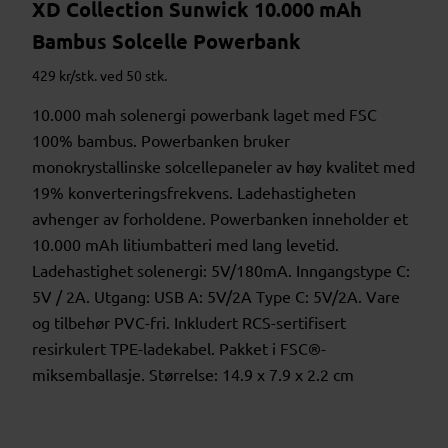
XD Collection Sunwick 10.000 mAh
Bambus Solcelle Powerbank
429 kr/stk. ved 50 stk.
10.000 mah solenergi powerbank laget med FSC
100% bambus. Powerbanken bruker
monokrystallinske solcellepaneler av høy kvalitet med
19% konverteringsfrekvens. Ladehastigheten
avhenger av forholdene. Powerbanken inneholder et
10.000 mAh litiumbatteri med lang levetid.
Ladehastighet solenergi: 5V/180mA. Inngangstype C:
5V / 2A. Utgang: USB A: 5V/2A Type C: 5V/2A. Vare
og tilbehør PVC-fri. Inkludert RCS-sertifisert
resirkulert TPE-ladekabel. Pakket i FSC®-
miksemballasje. Størrelse: 14.9 x 7.9 x 2.2 cm