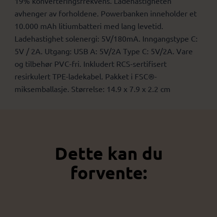
19% konverteringsfrekvens. Ladehastigheten
avhenger av forholdene. Powerbanken inneholder et
10.000 mAh litiumbatteri med lang levetid.
Ladehastighet solenergi: 5V/180mA. Inngangstype C:
5V / 2A. Utgang: USB A: 5V/2A Type C: 5V/2A. Vare
og tilbehør PVC-fri. Inkludert RCS-sertifisert
resirkulert TPE-ladekabel. Pakket i FSC®-
miksemballasje. Størrelse: 14.9 x 7.9 x 2.2 cm
Dette kan du
forvente: