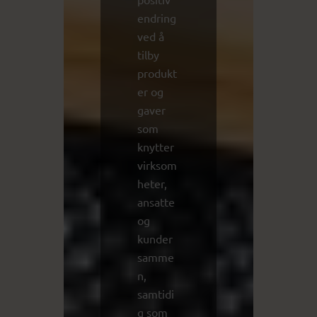
endring
ved å
tilby
produkt
er og
gaver
som
knytter
virksom
heter,
ansatte
og
kunder
samme
n,
samtidi
g som