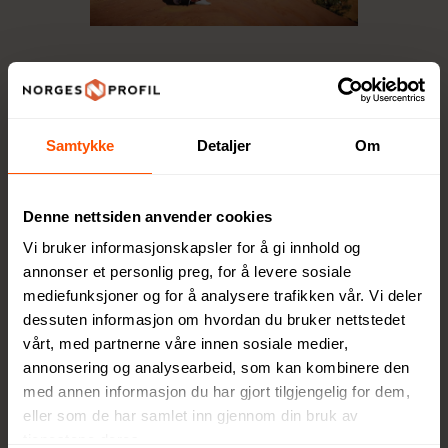
Produkter laget med
omtanke for miljøet
Samtykke
Detaljer
Om
Bærekraft står i sentrum for alt XD
Design gjør. Produktene er laget av
Denne nettsiden anvender cookies
resirkulerte materialer
, blant annet
gjennom
gjenbruk av plastflasker
,
Vi bruker informasjonskapsler for å gi innhold og
noe som bidrar til å redusere
annonser et personlig preg, for å levere sosiale
mediefunksjoner og for å analysere trafikken vår. Vi deler
avfallsmengden og gi nytt liv til
dessuten informasjon om hvordan du bruker nettstedet
eksisterende ressurser.
vårt, med partnerne våre innen sosiale medier,
I tillegg er produksjonsprosessen
annonsering og analysearbeid, som kan kombinere den
utformet for å
spare vann
, noe som
med annen informasjon du har gjort tilgjengelig for dem,
ytterligere reduserer det totale
eller som de har samlet inn gjennom din bruk av
miljøavtrykket.
tjenestene deres.