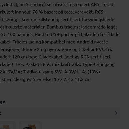
cycled Claim Standard) sertifisert resirkulert ABS. Totalt
irkulert innhold: 78 % basert på total varevekt. RCS-
tifisering sikrer en fullstendig sertifisert forsyningskjede
resirkulerte materialer. Bambus trådløst ladeområde laget
FSC 100 bambus. Med to USB-porter på baksiden for å lade
 kabel. Trådløs lading kompatibel med Android nyeste
erasjoner, iPhone 8 og nyere. Vare og tilbehør PVC-fri.
ludert 120 cm type C ladekabel laget av RCS-sertifisert
irkulert TPE. Pakket i FSC mix kraftboks. Type-C-inngang
2A; 9V/2A; Trådløs utgang 5V/1A;9V/1.1A; (10W)
istrert design® Størrelse: 15 x 7.2 x 11.2 cm
rge
t