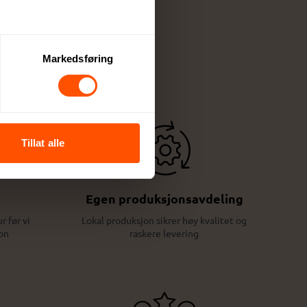
Markedsføring
Tillat alle
Egen produksjonsavdeling
r før vi
Lokal produksjon sikrer høy kvalitet og
on
raskere levering