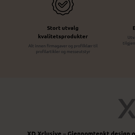
Stort utvalg
kvalitetsprodukter
Utv
tilgje
Alt innen firmagaver og profilklær til
profilartikler og messeutstyr
XD Xclusive – Gjennomtenkt design 