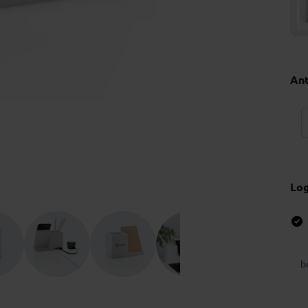
Ant
Lo
b