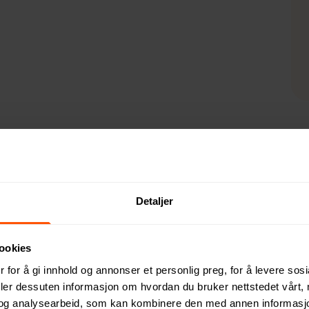
Detaljer
cled Claim Standard) sertifisert resirkulert ABS. Totalt resirk
kjede av resirkulerte materialer. Bambus trådløst ladeområde la
te generasjoner, iPhone 8 og nyere. Vare og tilbehør PVC-fri. I
ookies
ng 5V/2A; 9V/2A; Trådløs utgang 5V/1A;9V/1.1A; (10W) Registrer
 for å gi innhold og annonser et personlig preg, for å levere sos
deler dessuten informasjon om hvordan du bruker nettstedet vårt,
og analysearbeid, som kan kombinere den med annen informasjon d