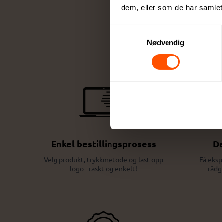
dem, eller som de har samlet
Samtykkevalg
Nødvendig
Enkel bestillingsprosess
De
Velg produkt, trykkmetode og last opp
Få eksp
logo - raskt og enkelt!
rådg