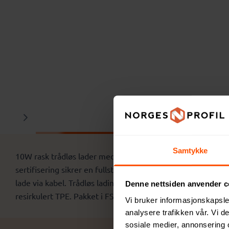
Beskrivelse
Samtykke
10W rask trådløs lader med penneholder laget med RCS (Recy
sertifisering sikrer en fullstendig sertifisert forsynings
lade via kabel. Trådløs lading kompatibel med Android nyes
Denne nettsiden anvender c
resirkulert TPE. Pakket i FSC mix kraftboks. Type-C-innga
Vi bruker informasjonskapsler
analysere trafikken vår. Vi 
sosiale medier, annonsering 