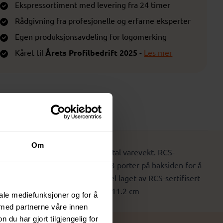
Ekspressortiment med levering fra 24 timer
Rådgivning fra profesjonelle og erfarne eksperter
Egen produksjonsavdeling for logomerking
Kåret til
Årets Profilbedrift 2025
-
Les mer
Prisliste
Om
ulert innhold: 78 % basert på total varevekt. RCS-
get av FSC 100 bambus. Med to USB-porter på baksiden for å
nkludert 120 cm type C ladekabel laget av RCS-sertifisert
t design® Størrelse: 15 x 7.2 x 11.2 cm
iale mediefunksjoner og for å
 med partnerne våre innen
u har gjort tilgjengelig for