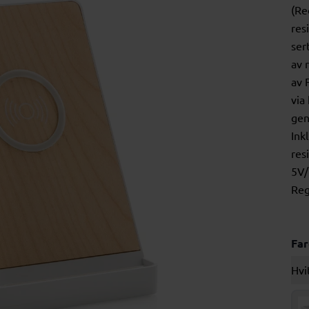
(Re
res
ser
av 
av 
via
gen
Ink
res
5V/
Reg
Fa
Hvi