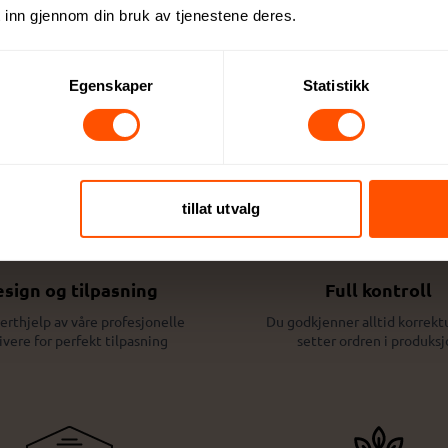
 inn gjennom din bruk av tjenestene deres.
Dette kan du forvente:
Egenskaper
Statistikk
tillat utvalg
sign og tilpasning
Full kontroll
erthjelp av våre profesjonelle
Du godkjenner alltid korrektu
ivere for perfekt tilpasning
setter ordren i produksj