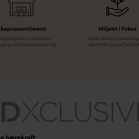
Ekspressortiment
Miljøet i fokus
algte lagerførte produkter
Bredt utvalg miljøvennlig
ngelige med ekspresslevering
bærekraftige profilprodu
og bærekraft