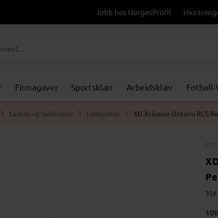
Jobb hos NorgesProfil
Hva treng
r
Firmagaver
Sportsklær
Arbeidsklær
Fotball
Ladere og ladekabler
Ladeplater
XD Xclusive Ontario RCS Re
P30
XD
Pe
356 
10W