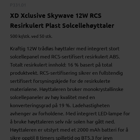
P331.01
XD Xclusive Skywave 12W RCS
Resirkulert Plast Solcellehøyttaler
500 kr/stk. ved 50 stk.
Kraftig 12W trådløs høyttaler med integrert stort
solcellepanel med RCS-sertifisert resirkulert ABS.
Totalt resirkulert innhold: 16 % basert på total
produktvekt. RCS-sertifisering sikrer en fullstendig
sertifisert forsyningskjede for de resirkulerte
materialene. Høyttaleren bruker monokrystallinske
solcellepaneler av høy kvalitet med en
konverteringsgrad på 19 %. Ladehastigheten
avhenger av forholdene. Med integrert LED-lampe for
å bruke høyttaleren selv når solen har gått ned.
Høyttaleren er utstyrt med et 2000 mAh batteri for å
sikre opptil 8 timers spilletid og BT5.3 for jevn