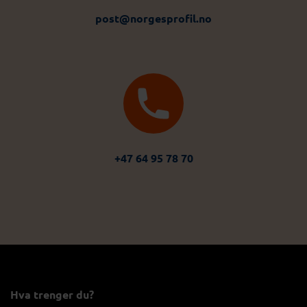
post@norgesprofil.no
+47 64 95 78 70
Hva trenger du?