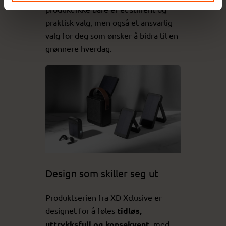
produkt ikke bare er et stilrent og
praktisk valg, men også et ansvarlig
valg for deg som ønsker å bidra til en
grønnere hverdag.
Design som skiller seg ut
Produktserien fra XD Xclusive er
designet for å føles
tidløs,
uttrykksfull og konsekvent
, med