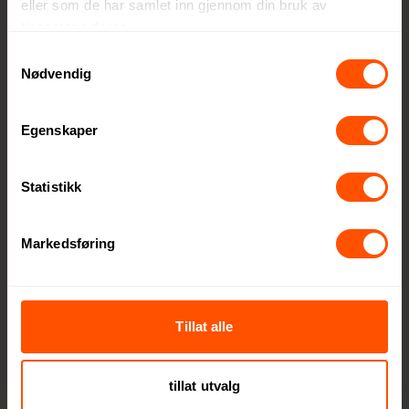
eller som de har samlet inn gjennom din bruk av
tjenestene deres.
Samtykkevalg
Nødvendig
XD Xclusive –
Egenskaper
Gjennomtenkt design og
bærekraft
Statistikk
XD Xclusive er et fremtidsrettet
varemerke som setter bærekraft og
Markedsføring
funksjonalitet i sentrum. Med
resirkulerte materialer
i
produksjonen og
plastfri
Tillat alle
emballasje
, jobber XD Xclusive aktivt
for å redusere miljøpåvirkningen,
samtidig som de leverer produkter av
tillat utvalg
høy kvalitet. Dette gjør at hvert