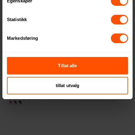
Egenskaper
Statistikk
Cutter & Buck Golfparaply
Jeff 55" Polyester
Stormsikker Golfparaply
361 NOK
ved 5 stk.
Markedsføring
217 NOK
ved 100 stk.
Tillat alle
tillat utvalg