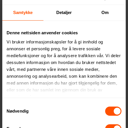
Samtykke
Detaljer
Om
Denne nettsiden anvender cookies
Vi bruker informasjonskapsler for å gi innhold og
Lord Nelson Stormsikker
Romee 30" RPET
annonser et personlig preg, for å levere sosiale
Golfparaply
Stormsikker Golfparaply
mediefunksjoner og for å analysere trafikken vår. Vi deler
285 NOK
255 NOK
ved 10 stk.
ved 100 stk.
dessuten informasjon om hvordan du bruker nettstedet
vårt, med partnerne våre innen sosiale medier,
annonsering og analysearbeid, som kan kombinere den
med annen informasjon du har gjort tilgjengelig for dem,
eller som de har samlet inn gjennom din bruk av
5
tjenestene deres.
Samtykkevalg
Nødvendig