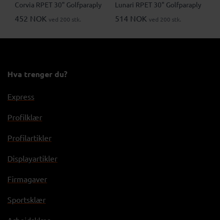
Corvia RPET 30" Golfparaply
Lunari RPET 30" Golfparaply
452 NOK
514 NOK
ved 200 stk.
ved 200 stk.
Hva trenger du?
Express
Profilklær
Profilartikler
Displayartikler
Firmagaver
Sportsklær
Arbeidsklær