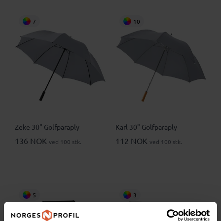
7
10
Zeke 30" Golfparaply
Karl 30" Golfparaply
136 NOK
112 NOK
ved 100 stk.
ved 100 stk.
5
3