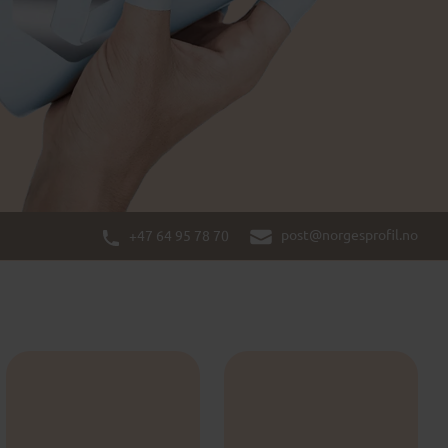
post@norgesprofil.no
+47 64 95 78 70