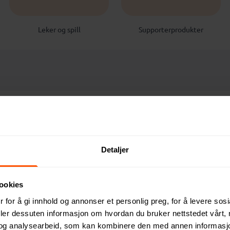
Leker og spill
Supporterprodukter
10
Detaljer
ookies
 for å gi innhold og annonser et personlig preg, for å levere sos
deler dessuten informasjon om hvordan du bruker nettstedet vårt,
BESTSELGER
og analysearbeid, som kan kombinere den med annen informasjon d