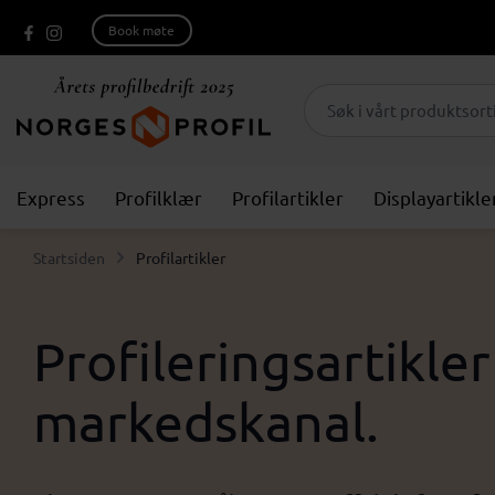
Book møte
Express
Profilklær
Profilartikler
Displayartikle
Startsiden
Profilartikler
Profileringsartikle
markedskanal.