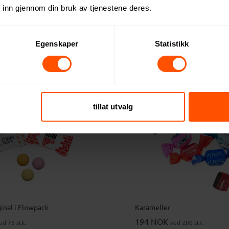
 inn gjennom din bruk av tjenestene deres.
EXPRESS
5
XD X3 Smooth Touch Kulepe
7.50 NOK
 100 stk.
ved 250 stk.
Egenskaper
Statistikk
6
tillat utvalg
inal i Flowpack
Karameller
194 NOK
ed 75 stk.
ved 200 stk.