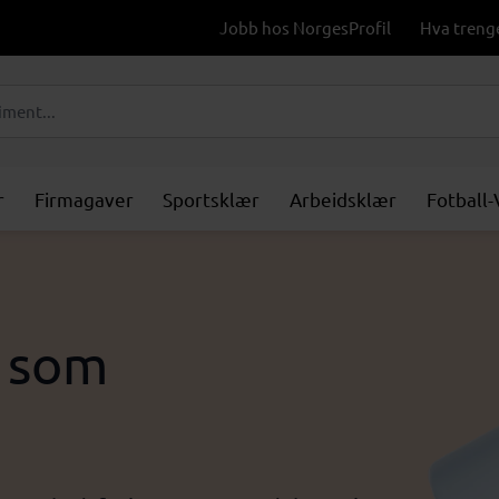
Jobb hos NorgesProfil
Hva treng
r
Firmagaver
Sportsklær
Arbeidsklær
Fotball
r som