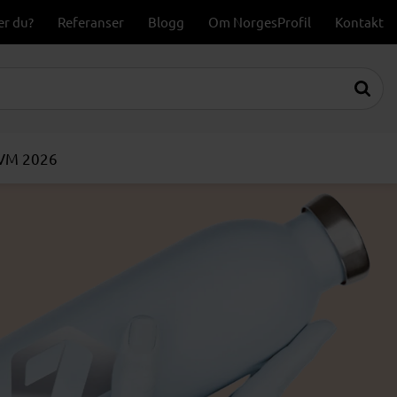
er du?
Referanser
Blogg
Om NorgesProfil
Kontakt
-VM 2026