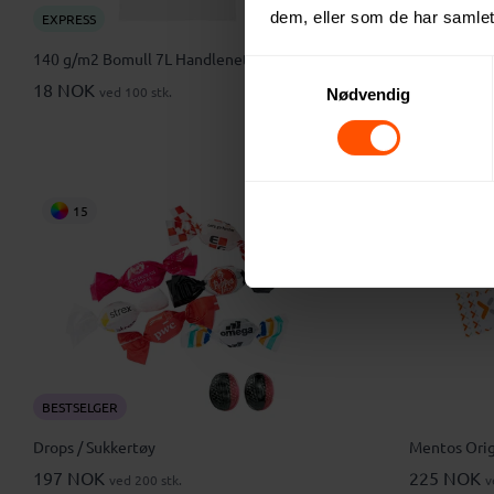
dem, eller som de har samlet
EXPRESS
EXPRESS
140 g/m2 Bomull 7L Handlenett
Notatbok A
Samtykkevalg
18 NOK
26 NOK
ved 100 stk.
ved
Nødvendig
15
2
BESTSELGER
Drops / Sukkertøy
Mentos Orig
197 NOK
225 NOK
ved 200 stk.
v