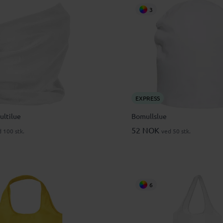
3
EXPRESS
ultilue
Bomullslue
52 NOK
 100 stk.
ved 50 stk.
6