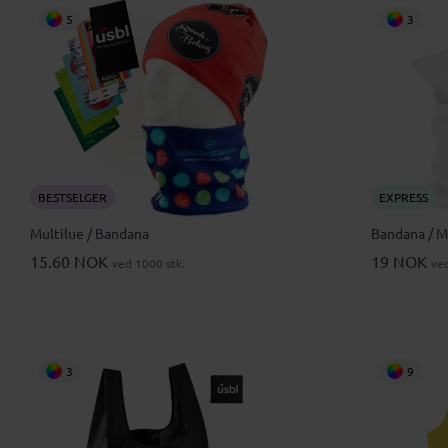
5
3
BESTSELGER
EXPRESS
Multilue / Bandana
Bandana / M
15.60 NOK
19 NOK
ved 1000 stk.
ved
3
9