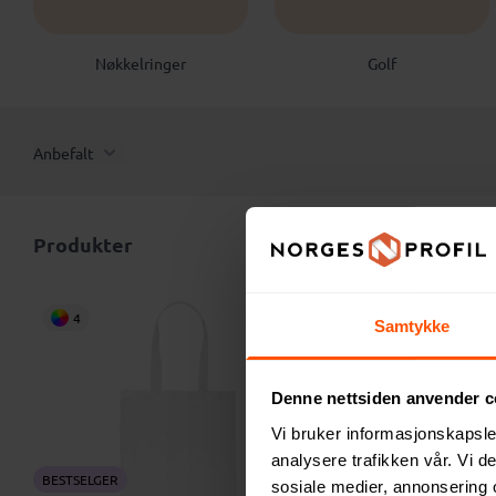
Nøkkelringer
Golf
Anbefalt
Produkter
4
3
Samtykke
Denne nettsiden anvender c
Vi bruker informasjonskapsler
analysere trafikken vår. Vi 
BESTSELGER
BESTSELGER
sosiale medier, annonsering 