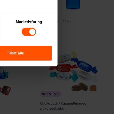
EXPRESS
nn
Vannflaske
47 NOK
ved 100 stk.
Markedsføring
2
Tillat alle
BESTSELGER
Choko Jack / Karameller med
sjokoladetrekk