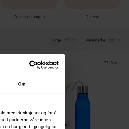
Sekker og bagger
Diverse
Farge
Varemerke
11
99
7543 stk.
3
Om
iale mediefunksjoner og for å
 med partnerne våre innen
BESTSELGER
u har gjort tilgjengelig for