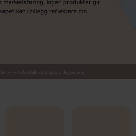
r markedsføring. Ingen produkter gir
pet kan i tillegg reflektere din
odukter — ta kontakt så hjelper vi deg videre!