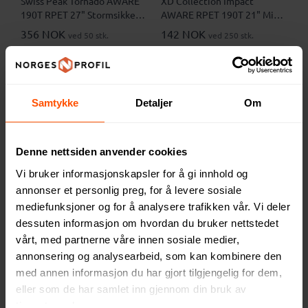
Swiss Peak Tornado AWARE
XD Collection Impact
190T RPET 27" Stormsikker
AWARE RPET 190T 21" Mini
Automatisk Sammenleggbar
Automatisk Sammenleggbar
356 NOK
142 NOK
ved 50 stk.
ved 250 stk.
Paraply
Paraply
Samtykke
Detaljer
Om
5
Denne nettsiden anvender cookies
Vi bruker informasjonskapsler for å gi innhold og
annonser et personlig preg, for å levere sosiale
mediefunksjoner og for å analysere trafikken vår. Vi deler
dessuten informasjon om hvordan du bruker nettstedet
vårt, med partnerne våre innen sosiale medier,
annonsering og analysearbeid, som kan kombinere den
Nordic Drift Trail AWARE™
XD Collection Impact
RPET 23" Stormsikker
AWARE 190T RPET 21"
med annen informasjon du har gjort tilgjengelig for dem,
Paraply
Bambus Automatisk
228 NOK
244 NOK
eller som de har samlet inn gjennom din bruk av
ved 250 stk.
ved 250 stk.
Sammenleggbar Paraply
tjenestene deres.