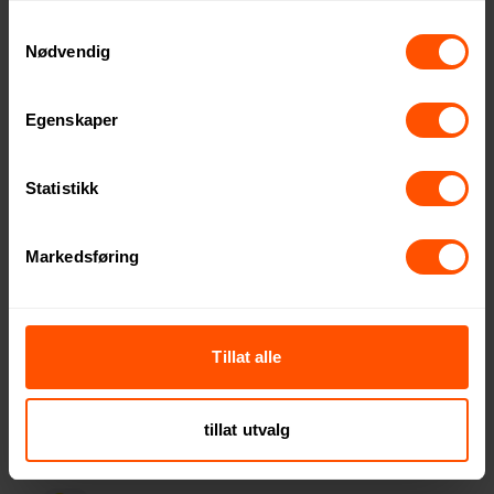
Samtykkevalg
Nødvendig
5
2
Egenskaper
Statistikk
Markedsføring
XD Collection Impact
XD Collection Impact
AWARE RPET 190T Bambus
AWARE RPET 190T 21"
Tillat alle
20,5" Mini Sammenleggbar
Tofarget Mini Automatisk
128 NOK
198 NOK
ved 250 stk.
ved 250 stk.
Paraply
Sammenleggbar Paraply
tillat utvalg