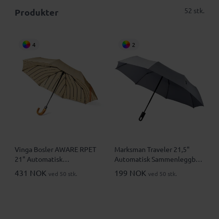
52 stk.
Produkter
4
2
Vinga Bosler AWARE RPET
Marksman Traveler 21,5"
21" Automatisk
Automatisk Sammenleggbar
Sammenleggbar Paraply
Paraply
431 NOK
199 NOK
ved 50 stk.
ved 50 stk.