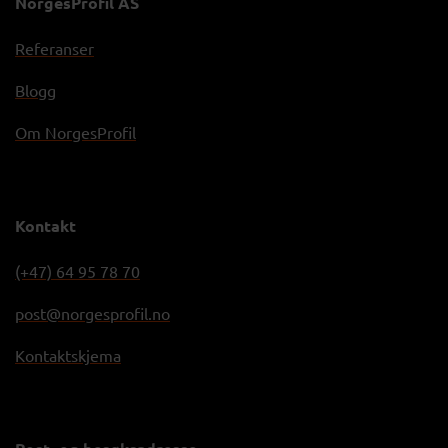
NorgesProfil AS
Referanser
Blogg
Om NorgesProfil
Kontakt
(+47) 64 95 78 70
post@norgesprofil.no
Kontaktskjema