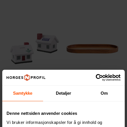
Clarksville Vinyl Hus
Originalhome Trebrett
Sparegris
255 NOK
ved 25 stk.
Samtykke
Detaljer
Om
117 NOK
ved 1000 stk.
Denne nettsiden anvender cookies
Vi bruker informasjonskapsler for å gi innhold og