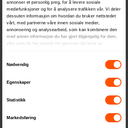
3
annonser et personlig preg, for å levere sosiale
mediefunksjoner og for å analysere trafikken vår. Vi deler
dessuten informasjon om hvordan du bruker nettstedet
vårt, med partnerne våre innen sosiale medier,
annonsering og analysearbeid, som kan kombinere den
med annen informasjon du har gjort tilgjengelig for dem,
eller som de har samlet inn gjennom din bruk av
tjenestene deres.
Samtykkevalg
Kooduu Loome Portabel
Cannes Bambus Værstasjon
Nødvendig
Lampe
og Fotoramme
1529 NOK
309 NOK
ved 25 stk.
ved 500 stk.
Egenskaper
Statistikk
Markedsføring