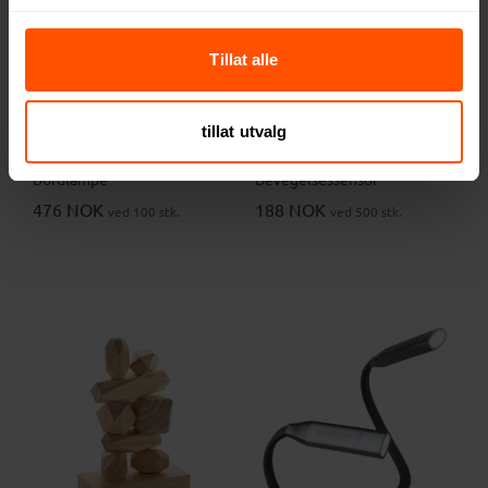
Tillat alle
tillat utvalg
Annelise Oppladbar Mini
Casa Oppladbart Nattlys med
Bordlampe
Bevegelsessensor
476 NOK
188 NOK
ved 100 stk.
ved 500 stk.