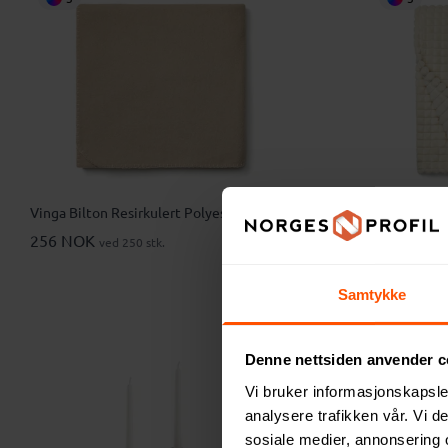
Vinga Bilton Resirkulert Polyester Pledd
Vinga Brans
256 NOK
467 NOK
ved 250 stk.
v
Samtykke
Denne nettsiden anvender c
Vi bruker informasjonskapsler
analysere trafikken vår. Vi 
sosiale medier, annonsering 