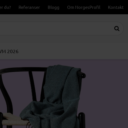
er du?
Referanser
Blogg
Om NorgesProfil
Kontakt
-VM 2026