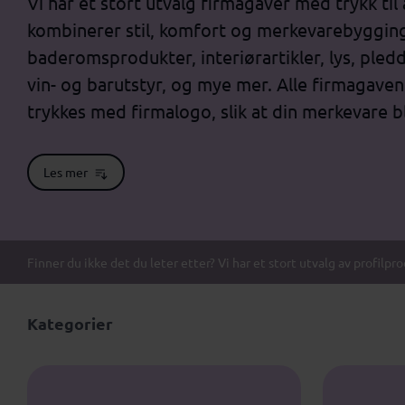
Vi har et stort utvalg firmagaver med trykk t
kombinerer stil, komfort og merkevarebygging
baderomsprodukter, interiørartikler, lys, pled
vin- og barutstyr, og mye mer. Alle firmagaven
trykkes med firmalogo, slik at din merkevare bl
Les mer
Finner du ikke det du leter etter? Vi har et stort utvalg av profilpr
Kategorier