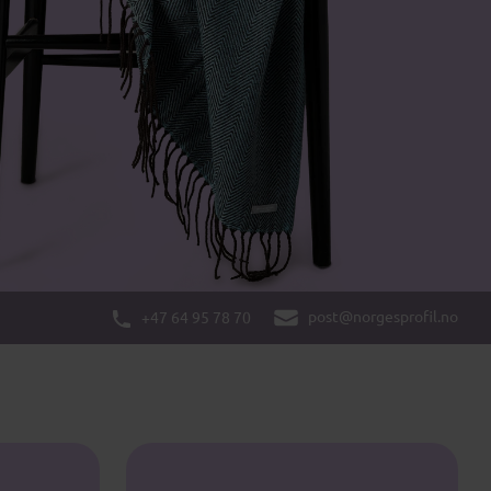
post@norgesprofil.no
+47 64 95 78 70