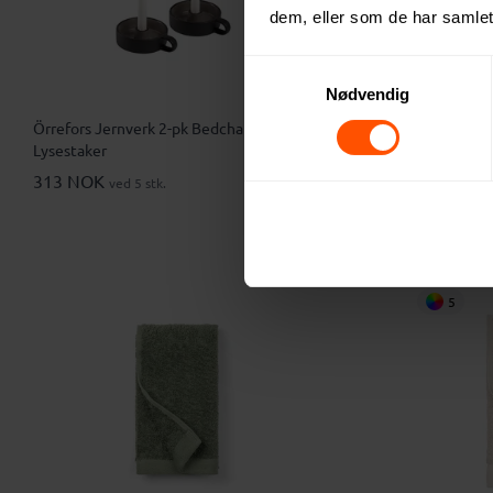
dem, eller som de har samlet
Samtykkevalg
Nødvendig
Örrefors Jernverk 2-pk Bedchamber
Vinga Montr
Lysestaker
303 NOK
v
313 NOK
ved 5 stk.
5