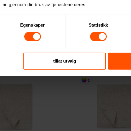
 inn gjennom din bruk av tjenestene deres.
Egenskaper
Statistikk
eux Lanterne
Örrefors Jernverk 41 cm Lyslyk
475 NOK
ed 50 stk.
ved 5 stk.
tillat utvalg
3