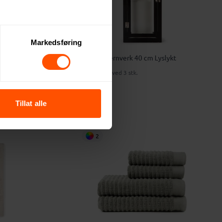
Markedsføring
t i Stål
Örrefors Jernverk 40 cm Lyslykt
503 NOK
ved 3 stk.
Tillat alle
2