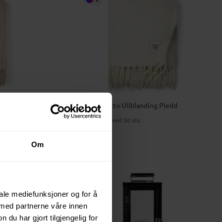
Vinga Saletto Ullblanding Pledd
935 NOK
ved 50 stk.
Om
iale mediefunksjoner og for å
 med partnerne våre innen
u har gjort tilgjengelig for