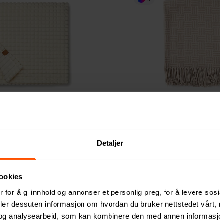
on GRS RPET Pledd
Vinga Lenox Pledd
443 NOK
ed 50 stk.
ved 50 stk.
Detaljer
ookies
 for å gi innhold og annonser et personlig preg, for å levere sos
deler dessuten informasjon om hvordan du bruker nettstedet vårt,
og analysearbeid, som kan kombinere den med annen informasjon d