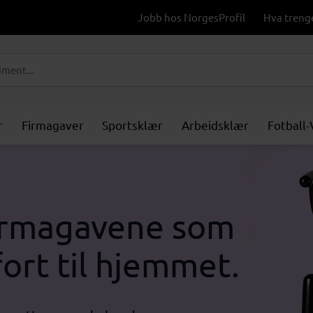
Jobb hos NorgesProfil
Hva treng
r
Firmagaver
Sportsklær
Arbeidsklær
Fotball
firmagavene som
fort til hjemmet.