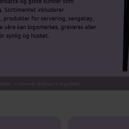
il ansatte og gode kunder som
. Sortimentet inkluderer
d, produkter for servering, sengetøy,
e våre kan logomerkes, graveres eller
ir synlig og husket.
odukter — ta kontakt så hjelper vi deg videre!