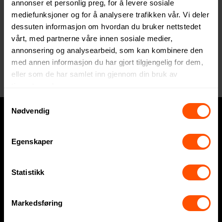
annonser et personlig preg, for å levere sosiale
mediefunksjoner og for å analysere trafikken vår. Vi deler
dessuten informasjon om hvordan du bruker nettstedet
vårt, med partnerne våre innen sosiale medier,
annonsering og analysearbeid, som kan kombinere den
Seasons Syrat 4 Deler Vinsett
Seasons Malbick 9 Deler
med annen informasjon du har gjort tilgjengelig for dem,
Vinsett
208 NOK
ved 50 stk.
eller som de har samlet inn gjennom din bruk av
708 NOK
ved 50 stk.
tjenestene deres.
Samtykkevalg
Nødvendig
Hva trenger du?
Egenskaper
Express
Statistikk
Profilklær
Profilartikler
Markedsføring
Displayartikler