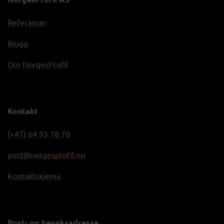
Referanser
Blogg
Om NorgesProfil
Kontakt
(+47) 64 95 78 70
post@norgesprofil.no
Kontaktskjema
Post- og besøksadresse