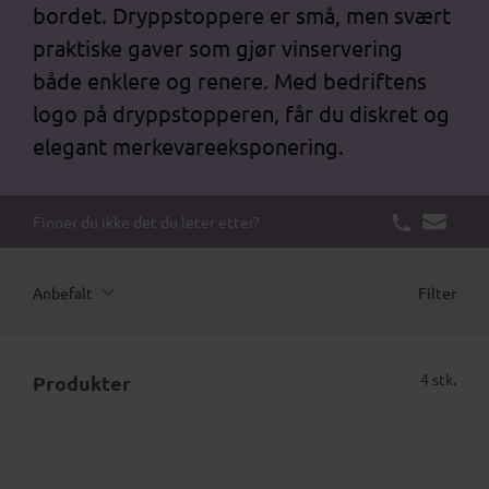
bordet. Dryppstoppere er små, men svært
praktiske gaver som gjør vinservering
både enklere og renere. Med bedriftens
logo på dryppstopperen, får du diskret og
elegant merkevareeksponering.
Finner du ikke det du leter etter?
Anbefalt
Filter
4 stk.
Produkter