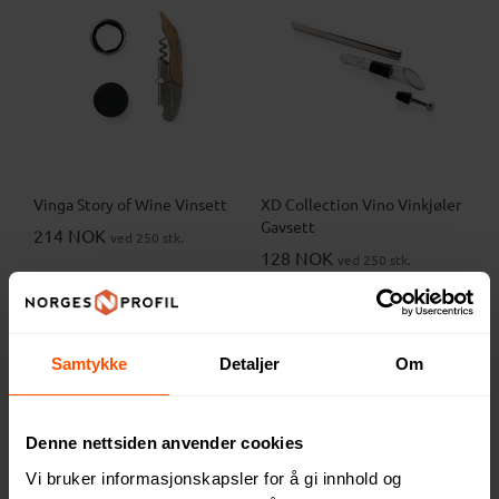
Vinga Story of Wine Vinsett
XD Collection Vino Vinkjøler
Gavsett
214 NOK
ved 250 stk.
128 NOK
ved 250 stk.
Samtykke
Detaljer
Om
Denne nettsiden anvender cookies
Vi bruker informasjonskapsler for å gi innhold og