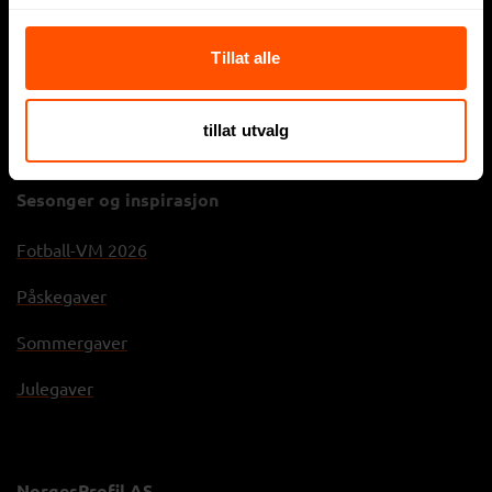
Firmagaver
Tillat alle
Sportsklær
Arbeidsklær
tillat utvalg
Sesonger og inspirasjon
Fotball-VM 2026
Påskegaver
Sommergaver
Julegaver
NorgesProfil AS