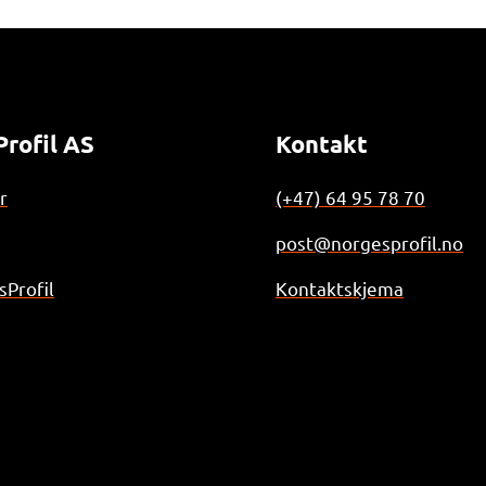
rofil AS
Kontakt
r
(+47) 64 95 78 70
post@norgesprofil.no
Profil
Kontaktskjema