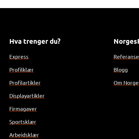
Hva trenger du?
NorgesP
Express
Referanse
Profilklær
Blogg
Profilartikler
Om Norges
Displayartikler
Firmagaver
Sportsklær
Arbeidsklær