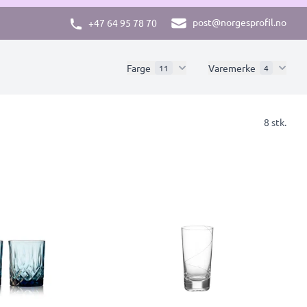
post@norgesprofil.no
+47 64 95 78 70
Farge
Varemerke
11
4
8 stk.