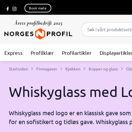
Book møte
Express
Profilklær
Profilartikler
Displayartikle
Startsiden
Firmagaver
Kjøkken
Kopper og glass
Gla
Whiskyglass med Lo
Whiskyglass med logo er en klassisk gave som al
for en sofistikert og tidløs gave. Whiskyglass