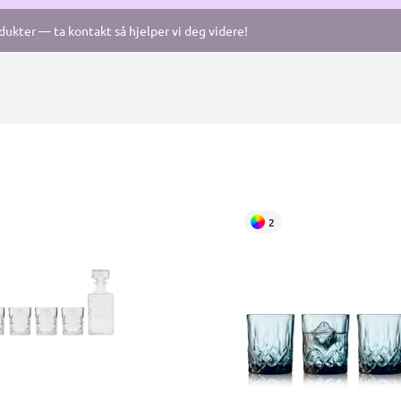
odukter — ta kontakt så hjelper vi deg videre!
2