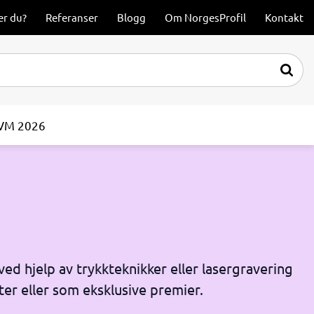
er du?
Referanser
Blogg
Om NorgesProfil
Kontakt
-VM 2026
ved hjelp av trykkteknikker eller lasergravering
ter eller som eksklusive premier.