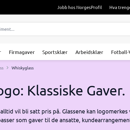
Jobb hos NorgesProfil
Hva treng
r
Firmagaver
Sportsklær
Arbeidsklær
Fotball
ss
Whiskyglass
go: Klassiske Gaver.
ltid vil bli satt pris på. Glassene kan logomerkes 
 passer som gaver til de ansatte, kundearrangemen