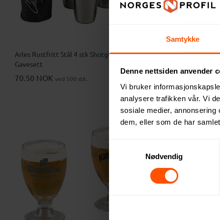
Samtykke
Arles Rustfritt Stål 4 stk Shotglass
Brite-Mat® 
Gavesett
Glassbrikke
Denne nettsiden anvender c
70.50 NOK
18.90 NO
ved 500 stk.
Vi bruker informasjonskapsler
analysere trafikken vår. Vi 
sosiale medier, annonsering 
dem, eller som de har samlet
Samtykkevalg
Nødvendig