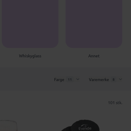
W
A
Whiskyglass
Annet
Farge
Varemerke
11
8
101 stk.