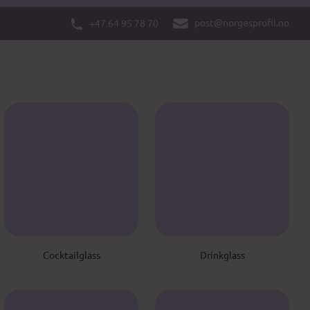
post@norgesprofil.no
+47 64 95 78 70
C
D
Cocktailglass
Drinkglass