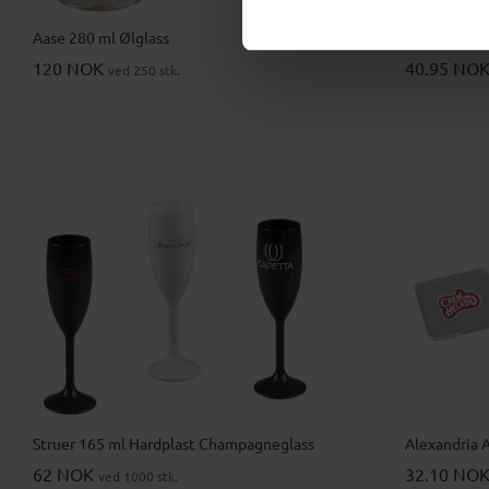
Aase 280 ml Ølglass
120 NOK
40.95 NO
ved 250 stk.
Struer 165 ml Hardplast Champagneglass
Alexandria A
62 NOK
32.10 NO
ved 1000 stk.