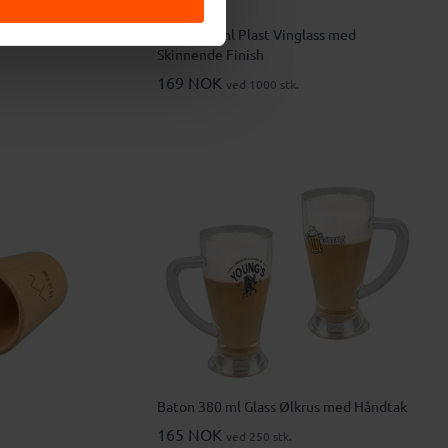
Rødvinsglass
Haag 480 ml Plast Vinglass med
Skinnende Finish
169 NOK
ved 1000 stk.
Baton 380 ml Glass Ølkrus med Håndtak
165 NOK
ved 250 stk.