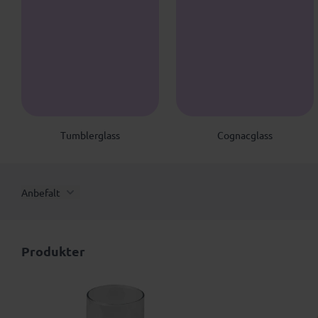
T
C
Tumblerglass
Cognacglass
Anbefalt
Produkter