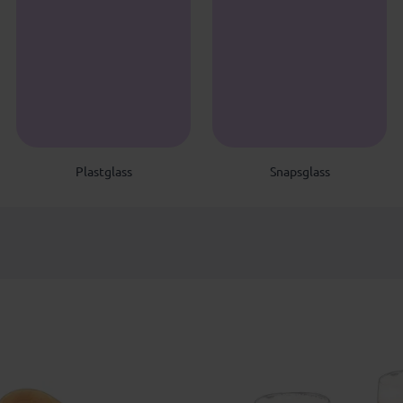
P
S
Plastglass
Snapsglass