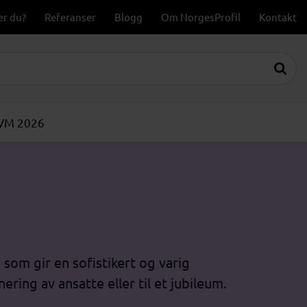
er du?
Referanser
Blogg
Om NorgesProfil
Kontakt
-VM 2026
som gir en sofistikert og varig
ring av ansatte eller til et jubileum.