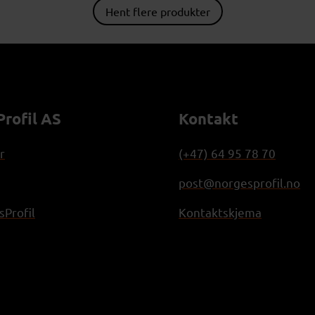
Hent flere produkter
rofil AS
Kontakt
r
(+47) 64 95 78 70
post@norgesprofil.no
Profil
Kontaktskjema