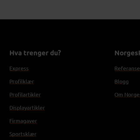
Hva trenger du?
NorgesP
Express
Referanse
Profilklær
Blogg
Profilartikler
Om Norges
Displayartikler
Firmagaver
Sportsklær