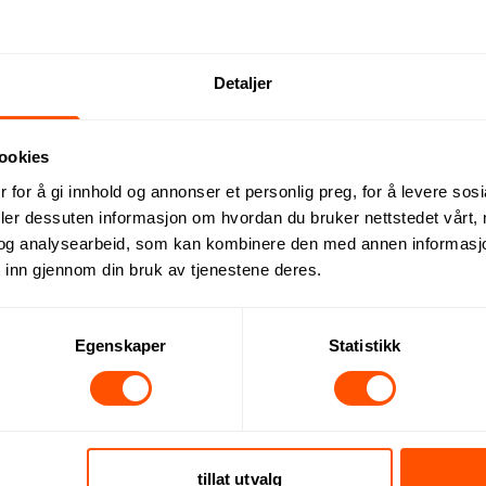
Detaljer
Resirkulert Firkantet
Originalhome 160 ml Sett me
312 NOK
ved 25 stk.
ookies
K
ved 500 stk.
 for å gi innhold og annonser et personlig preg, for å levere sos
deler dessuten informasjon om hvordan du bruker nettstedet vårt,
og analysearbeid, som kan kombinere den med annen informasjon d
 inn gjennom din bruk av tjenestene deres.
Egenskaper
Statistikk
tillat utvalg