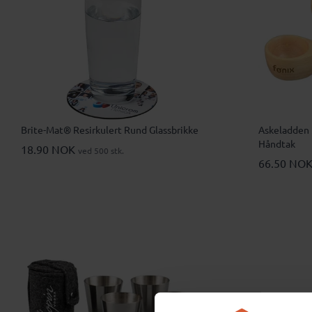
Brite-Mat® Resirkulert Rund Glassbrikke
Askeladden 
Håndtak
18.90 NOK
ved 500 stk.
66.50 NO