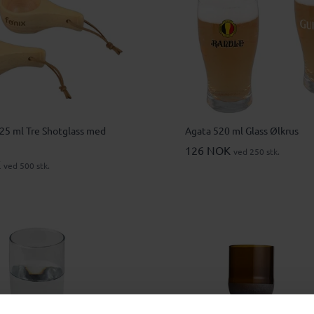
25 ml Tre Shotglass med
Agata 520 ml Glass Ølkrus
126 NOK
ved 250 stk.
K
ved 500 stk.