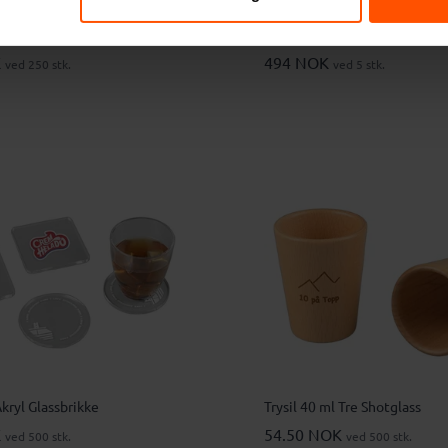
Nikoline PET Plastkopp
Kosta Boda Chateau 61 cl Xl 
K
494 NOK
ved 250 stk.
ved 5 stk.
kryl Glassbrikke
Trysil 40 ml Tre Shotglass
K
54.50 NOK
ved 500 stk.
ved 500 stk.