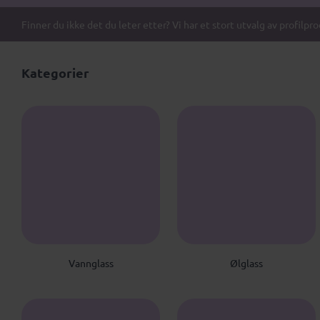
Finner du ikke det du leter etter? Vi har et stort utvalg av profilpr
Kategorier
V
Ø
Vannglass
Ølglass