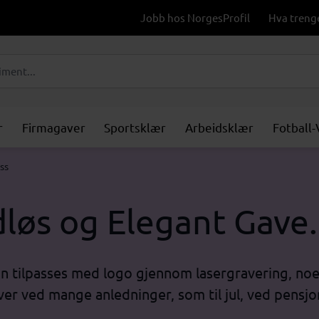
Jobb hos NorgesProfil
Hva treng
r
Firmagaver
Sportsklær
Arbeidsklær
Fotball
ss
dløs og Elegant Gave.
n tilpasses med logo gjennom lasergravering, noe 
r ved mange anledninger, som til jul, ved pensjone