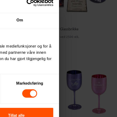
Om
d 2 Glass
Luleå Papir Glassbrikke
7.44 NOK
ved 2500 stk.
iale mediefunksjoner og for å
 med partnerne våre innen
u har gjort tilgjengelig for
Markedsføring
Tillat alle