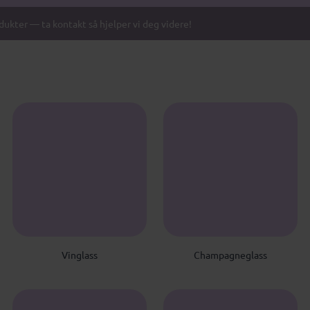
odukter — ta kontakt så hjelper vi deg videre!
V
C
Vinglass
Champagneglass