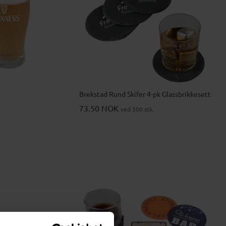
Brekstad Rund Skifer 4-pk Glassbrikkesett
73.50 NOK
ved 500 stk.