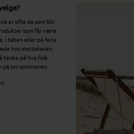
velge?
e er ofte de som blir
Produkter som får være
 i båten eller på ferie
glede hos mottakeren.
å tenke på hva folk
sin på om sommeren.
m: