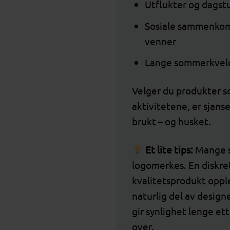
Utflukter og dagst
Sosiale sammenkom
venner
Lange sommerkveld
Velger du produkter so
aktivitetene, er sjanse
brukt – og husket.
Et lite tips:
Mange 
logomerkes. En diskret
kvalitetsprodukt oppl
naturlig del av design
gir synlighet lenge et
over.