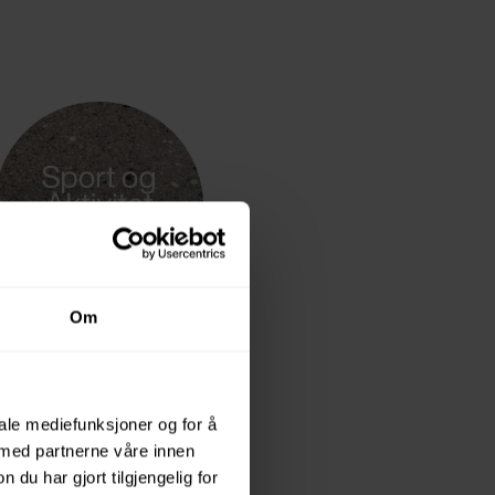
Om
iale mediefunksjoner og for å
for mange bedrifter
 med partnerne våre innen
u har gjort tilgjengelig for