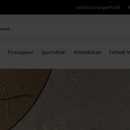
Jobb hos NorgesProfil
R
r
Firmagaver
Sportsklær
Arbeidsklær
Fotball-