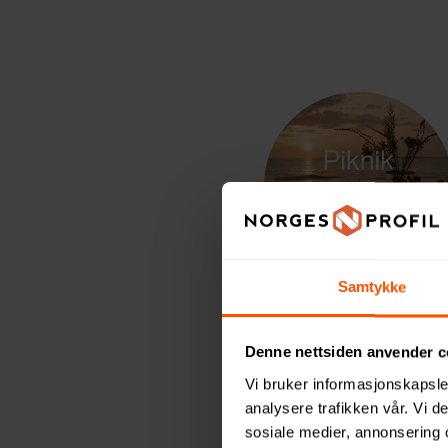
Samtykke
Denne nettsiden anvender c
Vi bruker informasjonskapsler
Det er lett å tenk
analysere trafikken vår. Vi 
sosiale medier, annonsering 