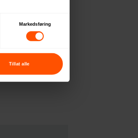
 sett og verdsatt.
beidspartnere.
Markedsføring
 starter. For kunder
året.
oner.
Tillat alle