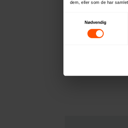
dem, eller som de har samlet
En sommergave er 
Samtidig kan 
Samtykkevalg
Nødvendig
For ansatte kan som
kan 
Kort