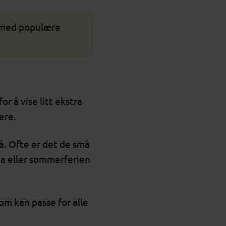
med populære
r å vise litt ekstra
ere.
på. Ofte er det de små
ta eller sommerferien
m kan passe for alle