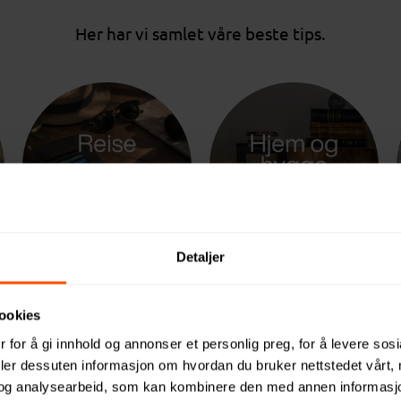
Her har vi samlet våre beste tips.
Detaljer
Hvorfor gi sommergaver?
ookies
 for å gi innhold og annonser et personlig preg, for å levere sos
e at sommergaver bare er en hyggelig tradisjon. Men 
deler dessuten informasjon om hvordan du bruker nettstedet vårt,
handler det om noe langt viktigere.
og analysearbeid, som kan kombinere den med annen informasjon d