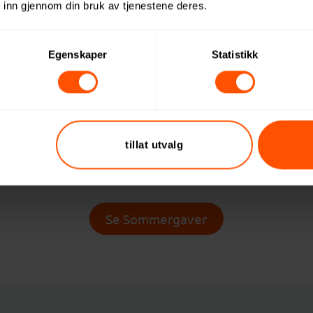
 inn gjennom din bruk av tjenestene deres.
en enkel måte å vise ansatte at innsatsen deres blir
den bidra til å styrke relasjoner til kunder og samar
Egenskaper
Statistikk
mergaven være en fin markering før ferieavviklingen
den være en hyggelig takk for samarbeidet så langt i 
 sagt: Sommergaver handler om å bygge gode relasj
tillat utvalg
Se Sommergaver