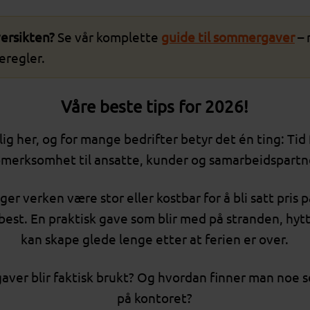
versikten?
Se vår komplette
guide til sommergaver
– 
eregler.
Våre beste tips for 2026!
 her, og for mange bedrifter betyr det én ting: Tid fo
merksomhet til ansatte, kunder og samarbeidspartn
 verken være stor eller kostbar for å bli satt pris 
est. En praktisk gave som blir med på stranden, hyt
kan skape glede lenge etter at ferien er over.
ver blir faktisk brukt? Og hvordan finner man noe so
på kontoret?