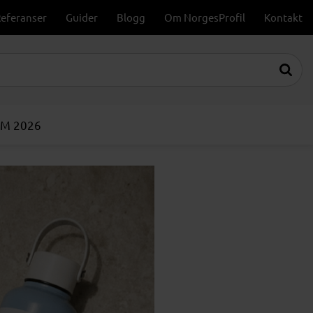
eferanser
Guider
Blogg
Om NorgesProfil
Kontakt
VM 2026