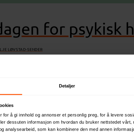
agen for psykisk h
ILJE LØVSTAD-SENDER
helse markeres 10. oktober, og årets tema er «Tillit 
riellpakkene og driver nettbutikken. Se årets utvalg
Detaljer
ookies
 for å gi innhold og annonser et personlig preg, for å levere sos
deler dessuten informasjon om hvordan du bruker nettstedet vårt,
og analysearbeid, som kan kombinere den med annen informasjon d