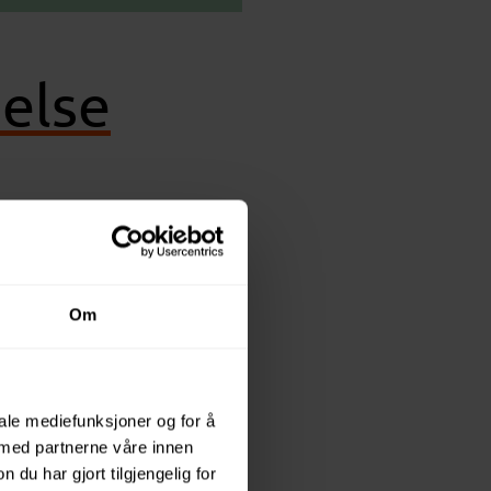
else
er beredskap».
.
Om
iale mediefunksjoner og for å
 med partnerne våre innen
u har gjort tilgjengelig for