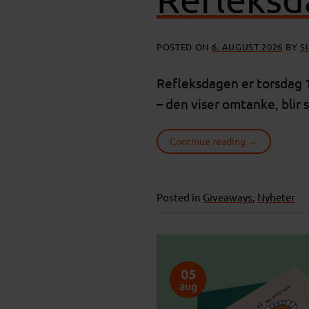
POSTED ON
6. AUGUST 2026
BY
S
Refleksdagen er torsdag 1
– den viser omtanke, blir 
Continue reading
→
Posted in
Giveaways
,
Nyheter
05
aug