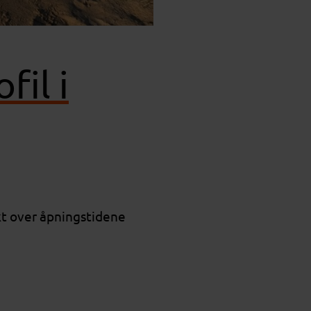
il i
ikt over åpningstidene