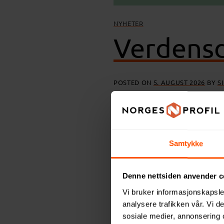
NYHETER
Verdensd
POSTED ON
5. AUGUST 2026
BY
S
Verdensdagen for psykisk 
Norgesprofil leverer mate
Samtykke
Continue reading
→
Denne nettsiden anvender c
Posted in
Nyheter
Vi bruker informasjonskapsler
analysere trafikken vår. Vi 
sosiale medier, annonsering 