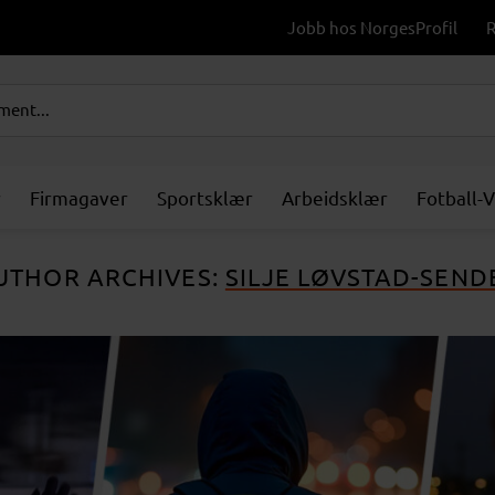
Jobb hos NorgesProfil
R
r
Firmagaver
Sportsklær
Arbeidsklær
Fotball-
UTHOR ARCHIVES:
SILJE LØVSTAD-SEND