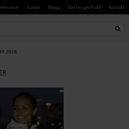
eferanser
Guider
Blogg
Om NorgesProfil
Kontakt
VM 2026
ER