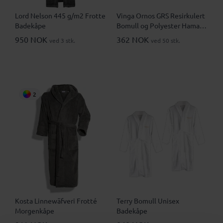
Lord Nelson 445 g/m2 Frotte
Vinga Ornos GRS Resirkulert
Badekåpe
Bomull og Polyester Hamam
L/XL Badekåpe
950 NOK
362 NOK
ved 3 stk.
ved 50 stk.
2
Kosta Linnewäfveri Frotté
Terry Bomull Unisex
Morgenkåpe
Badekåpe