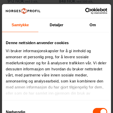
912 NOK
848 NOK
ved 3 stk.
ved 500 stk.
Samtykke
Detaljer
Om
Denne nettsiden anvender cookies
Vi bruker informasjonskapsler for å gi innhold og
annonser et personlig preg, for å levere sosiale
mediefunksjoner og for å analysere trafikken vår. Vi deler
dessuten informasjon om hvordan du bruker nettstedet
vårt, med partnerne våre innen sosiale medier,
annonsering og analysearbeid, som kan kombinere den
Nova RPET Sateng
Lea RPET Flanell Badekåpe
med annen informasjon du har gjort tilgjengelig for dem,
Morgenkåpe
med Hette
eller som de har samlet inn gjennom din bruk av
505 NOK
507 NOK
ved 100 stk.
ved 500 stk.
tjenestene deres.
Samtykkevalg
Nødvendig