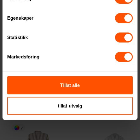
Egenskaper
Statistikk
Markedsføring
Luna Resirkulert Bomull og
Alma Silke Morgenkåpe
RPET Badekåpe
Tillat alle
3220 NOK
ved 100 stk.
635 NOK
ved 250 stk.
tillat utvalg
2