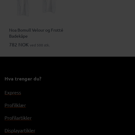
Noa Bomull Velour og Frotté
Badekåpe
782 NOK
ved 500 stk.
Hva trenger du?
Express
Profilklær
Profilartikler
Displayartikler