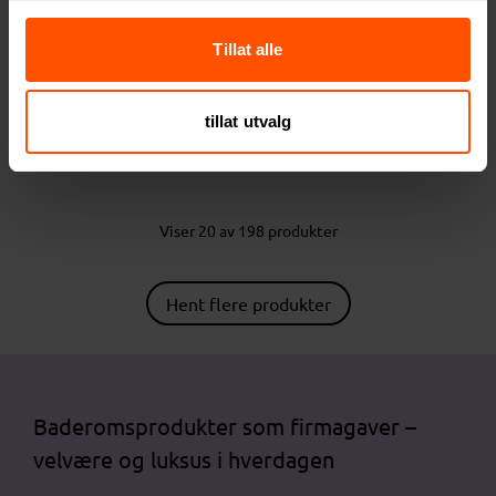
Tillat alle
Amelia 450 g/m2 Bomull
Madison 20 ml SPF30
tillat utvalg
70x140 cm Håndkle
Solkrem
182 NOK
38.50 NOK
ved 50 stk.
ved 100 stk.
Viser 20 av 198 produkter
Hent flere produkter
Baderomsprodukter som firmagaver –
velvære og luksus i hverdagen