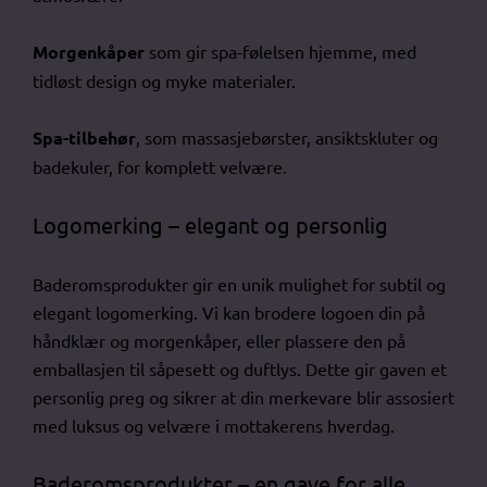
Morgenkåper
som gir spa-følelsen hjemme, med
tidløst design og myke materialer.
Spa-tilbehør
, som massasjebørster, ansiktskluter og
badekuler, for komplett velvære.
Logomerking – elegant og personlig
Baderomsprodukter gir en unik mulighet for subtil og
elegant logomerking. Vi kan brodere logoen din på
håndklær og morgenkåper, eller plassere den på
emballasjen til såpesett og duftlys. Dette gir gaven et
personlig preg og sikrer at din merkevare blir assosiert
med luksus og velvære i mottakerens hverdag.
Baderomsprodukter – en gave for alle