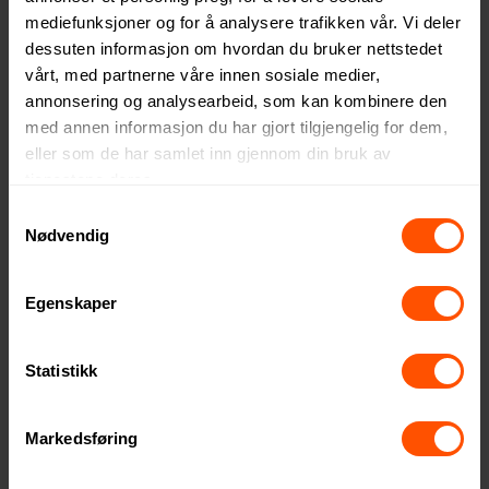
mediefunksjoner og for å analysere trafikken vår. Vi deler
dessuten informasjon om hvordan du bruker nettstedet
vårt, med partnerne våre innen sosiale medier,
annonsering og analysearbeid, som kan kombinere den
med annen informasjon du har gjort tilgjengelig for dem,
eller som de har samlet inn gjennom din bruk av
tjenestene deres.
Lord Nelson Terry Seaside
Vinga Valmer Badehåndkle
Samtykkevalg
Bomull Håndkle
467 NOK
ved 50 stk.
Nødvendig
380 NOK
ved 5 stk.
Egenskaper
6
6
Statistikk
Markedsføring