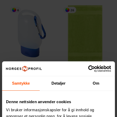
6
26
Squeeky Håndsåpe med
Lord Nelson Terry
Karabinkrok
Bomullsfrotté Håndkle
14.95 NOK
380 NOK
ved 250 stk.
ved 5 stk.
Samtykke
Detaljer
Om
Denne nettsiden anvender cookies
2
3
Vi bruker informasjonskapsler for å gi innhold og
annonser et personlig preg, for å levere sosiale