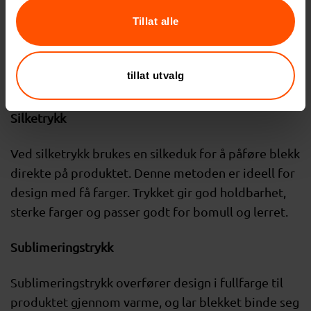
Transfertrykk innebærer å trykke et design på
Tillat alle
spesialpapir som deretter overføres til produktet
med varme. Det er fleksibelt for både lyse og
mørke stoffer og egner seg godt for detaljerte
tillat utvalg
design med flere farger.
Silketrykk
Ved silketrykk brukes en silkeduk for å påføre blekk
direkte på produktet. Denne metoden er ideell for
design med få farger. Trykket gir god holdbarhet,
sterke farger og passer godt for bomull og lerret.
Sublimeringstrykk
Sublimeringstrykk overfører design i fullfarge til
produktet gjennom varme, og lar blekket binde seg