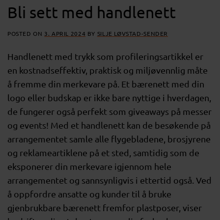
Bli sett med handlenett
POSTED ON
3. APRIL 2024
BY
SILJE LØVSTAD-SENDER
Handlenett med trykk som profileringsartikkel er
en kostnadseffektiv, praktisk og miljøvennlig måte
å fremme din merkevare på. Et bærenett med din
logo eller budskap er ikke bare nyttige i hverdagen,
de fungerer også perfekt som giveaways på messer
og events! Med et handlenett kan de besøkende på
arrangementet samle alle flygebladene, brosjyrene
og reklameartiklene på et sted, samtidig som de
eksponerer din merkevare igjennom hele
arrangementet og sannsynligvis i ettertid også. Ved
å oppfordre ansatte og kunder til å bruke
gjenbrukbare bærenett fremfor plastposer, viser