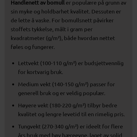
Handlenett av bomull
er populære på grunn av
sin myke og holdbarhet kvalitet. Dessuten er
de lette å vaske. For bomullsnett påvirker
stoffets tykkelse, målt i gram per
kvadratmeter (g/m²), både hvordan nettet
føles og fungerer.
Lettvekt (100-110 g/m²) er budsjettvennlig
for kortvarig bruk.
Medium vekt (140-150 g/m²) passer for
generell bruk og er veldig populær.
Høyere vekt (180-220 g/m²) tilbyr bedre
kvalitet og lengre levetid til en rimelig pris.
Tungvekt (270-340 g/m²) er ideelt for flere
års bruk med høy bæreevne, laget av solid