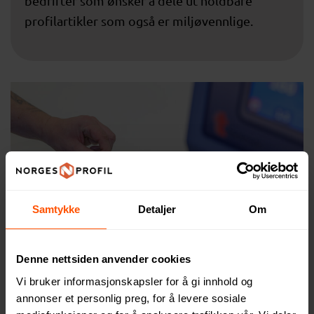
bedrifter som ønsker å dele ut holdbare
profilartikler som også er miljøvennlige.
Samtykke
Detaljer
Om
Denne nettsiden anvender cookies
Handlenett med logo
Vi bruker informasjonskapsler for å gi innhold og
annonser et personlig preg, for å levere sosiale
Logomerking på handlenett gir uendelige