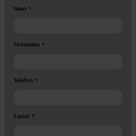
Navn
*
Firmanavn
*
Telefon
*
E-post
*