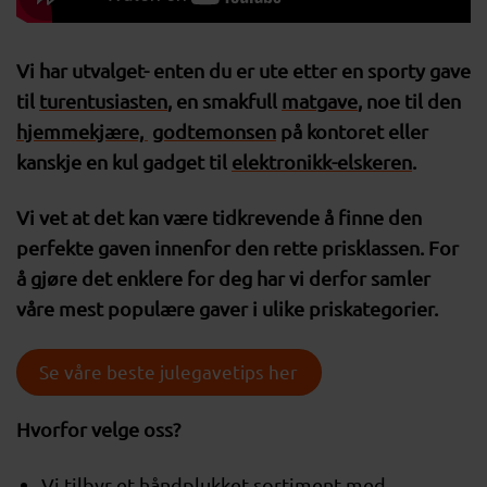
Vi har utvalget- enten du er ute etter en sporty gave
til
turentusiasten
, en smakfull
matgave
, noe til den
hjemmekjære,
godtemonsen
på kontoret eller
kanskje en kul gadget til
elektronikk-elskeren
.
Vi vet at det kan være tidkrevende å finne den
perfekte gaven innenfor den rette prisklassen. For
å gjøre det enklere for deg har vi derfor samler
våre mest populære gaver i ulike priskategorier.
Se våre beste julegavetips her
Hvorfor velge oss?
Vi tilbyr et håndplukket sortiment med