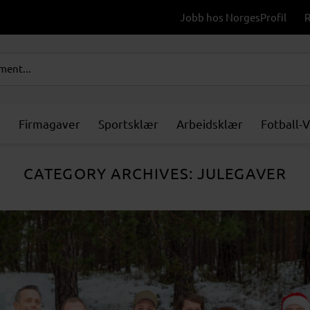
Jobb hos NorgesProfil
R
r
Firmagaver
Sportsklær
Arbeidsklær
Fotball-
CATEGORY ARCHIVES:
JULEGAVER