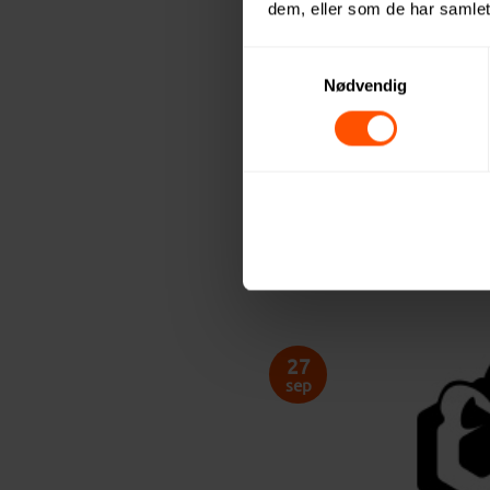
dem, eller som de har samlet
Samtykkevalg
POSTED ON
10. NOVEMBER 2023
Nødvendig
Continue reading
→
Posted in
Julegaver
27
sep