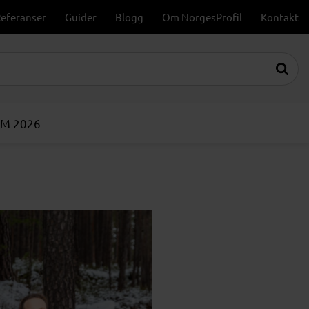
eferanser
Guider
Blogg
Om NorgesProfil
Kontakt
VM 2026