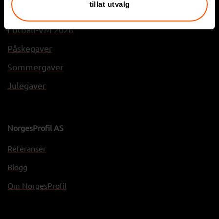
tillat utvalg
Sesonger og inspirasjon
Fotball-VM 2026
Påskegaver
Sommergaver
Julegaver
NorgesProfil AS
Referanser
Blogg
Om NorgesProfil