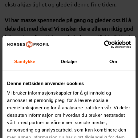
ekstra kjærlighet og glede i denne fine tiden.
Vi har masse spennende på gang og gleder oss til å
dele det med dere! Vi ønsker dere alle en riktig god
jul og et godt nytt år og vi gleder oss til å ta fatt på
nye utfordringer i 2024.
Kontoret holder stengt i romjulen, men vi er på plass
Samtykke
Detaljer
Om
igjen 2. januar 2024.
Denne nettsiden anvender cookies
Vi bruker informasjonskapsler for å gi innhold og
annonser et personlig preg, for å levere sosiale
mediefunksjoner og for å analysere trafikken vår. Vi deler
Våre mest populære
Preboarding og
dessuten informasjon om hvordan du bruker nettstedet
julegaver
onboarding av nyansatte
vårt, med partnerne våre innen sosiale medier,
annonsering og analysearbeid, som kan kombinere den
med annen informasjon du har gjort tilgjengelig for dem,