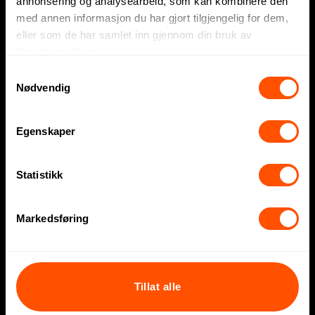
annonsering og analysearbeid, som kan kombinere den
Arbeidsklær
med annen informasjon du har gjort tilgjengelig for dem,
eller som de har samlet inn gjennom din bruk av
tjenestene deres.
Sesonger og inspirasjon
Samtykkevalg
Fotball-VM 2026
Nødvendig
Påskegaver
Egenskaper
Sommergaver
Julegaver
Statistikk
Markedsføring
NorgesProfil AS
Referanser
Blogg
Tillat alle
Om NorgesProfil