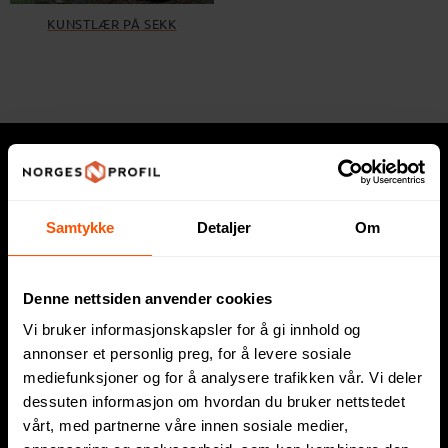
KUNSTLÆR PÅ SEKK
Hva trenger du?
Samtykke
Detaljer
Om
Express
Profilklær
Denne nettsiden anvender cookies
Profilartikler
Vi bruker informasjonskapsler for å gi innhold og
Displayartikler
annonser et personlig preg, for å levere sosiale
mediefunksjoner og for å analysere trafikken vår. Vi deler
Firmagaver
dessuten informasjon om hvordan du bruker nettstedet
vårt, med partnerne våre innen sosiale medier,
Sportsklær