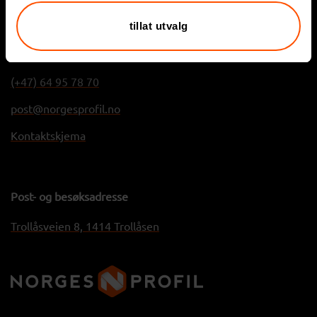
tillat utvalg
Kontakt
(+47) 64 95 78 70
post@norgesprofil.no
Kontaktskjema
Post- og besøksadresse
Trollåsveien 8, 1414 Trollåsen