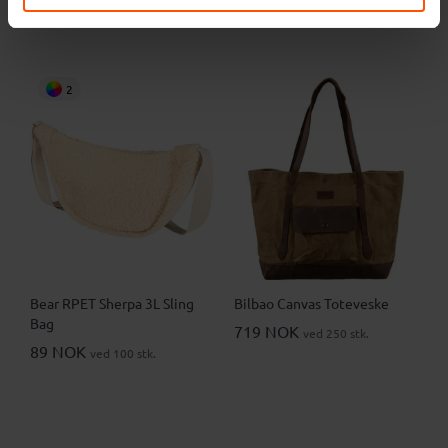
2
Bear RPET Sherpa 3L Sling
Bilbao Canvas Toteveske
Bag
719 NOK
ved 250 stk.
89 NOK
ved 100 stk.