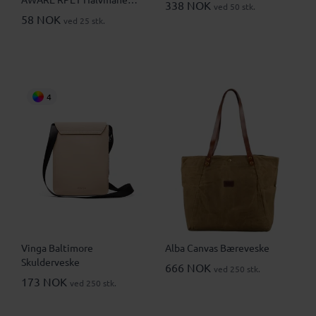
338 NOK
ved 50 stk.
Slynge
58 NOK
ved 25 stk.
4
Vinga Baltimore
Alba Canvas Bæreveske
Skulderveske
666 NOK
ved 250 stk.
173 NOK
ved 250 stk.