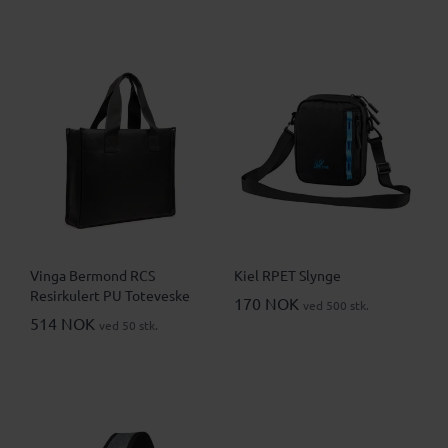
Vinga Bermond RCS
Kiel RPET Slynge
Resirkulert PU Toteveske
170 NOK
ved 500 stk.
514 NOK
ved 50 stk.