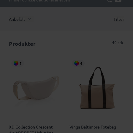
Anbefalt
Filter
49 stk.
Produkter
7
4
XD Collection Crescent
Vinga Baltimore Totebag
AWARE RPET Halvmåne