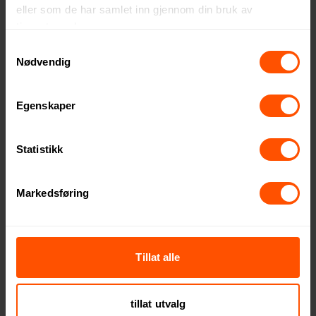
eller som de har samlet inn gjennom din bruk av
Crescent Aware™ RPET og
Trip Aware™ RPET 1L
tjenestene deres.
Bomull Crossbody Veske
Crossbody Veske
Samtykkevalg
79.50 NOK
110 NOK
ved 100 stk.
ved 100 stk.
Nødvendig
Egenskaper
4
Statistikk
Markedsføring
Tillat alle
Valeria RPET Slynge
Vinga Baltimore Sling Bag
316 NOK
292 NOK
ved 500 stk.
ved 50 stk.
tillat utvalg