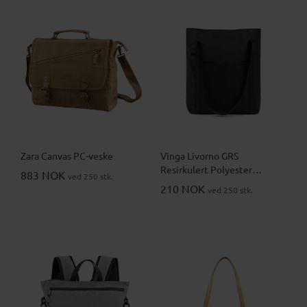
Zara Canvas PC-veske
Vinga Livorno GRS
Resirkulert Polyester
883 NOK
ved 250 stk.
Totebag
210 NOK
ved 250 stk.