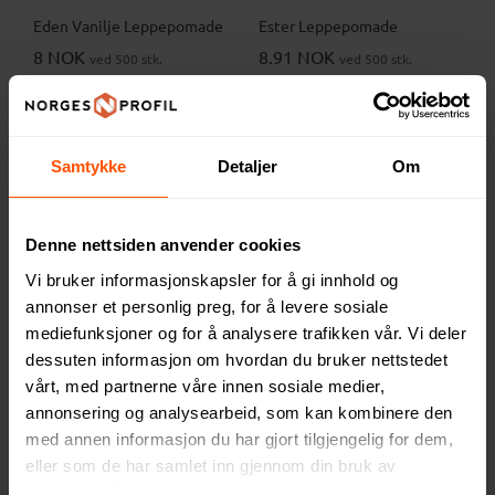
Eden Vanilje Leppepomade
Ester Leppepomade
8 NOK
8.91 NOK
ved 500 stk.
ved 500 stk.
Samtykke
Detaljer
Om
4
Denne nettsiden anvender cookies
Vi bruker informasjonskapsler for å gi innhold og
annonser et personlig preg, for å levere sosiale
mediefunksjoner og for å analysere trafikken vår. Vi deler
dessuten informasjon om hvordan du bruker nettstedet
vårt, med partnerne våre innen sosiale medier,
annonsering og analysearbeid, som kan kombinere den
Estelle Leppepomade
Rami Fotball Leppepomade
med Nøkkelring
med annen informasjon du har gjort tilgjengelig for dem,
13.40 NOK
ved 250 stk.
eller som de har samlet inn gjennom din bruk av
18.35 NOK
ved 500 stk.
tjenestene deres.