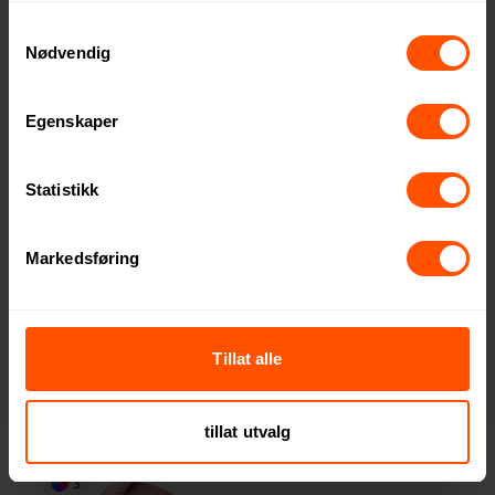
Samtykkevalg
Nødvendig
Egenskaper
Statistikk
Markedsføring
Esme Leppepomade
Valae Bambus Leppepomade
Tillat alle
43.40 NOK
53.50 NOK
ved 250 stk.
ved 1000 stk.
tillat utvalg
3