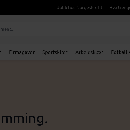
Jobb hos NorgesProfil
Hva treng
r
Firmagaver
Sportsklær
Arbeidsklær
Fotball
emming.