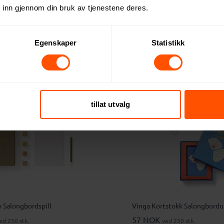
 inn gjennom din bruk av tjenestene deres.
on GRS Resirkulert PP
XD Collection Lunsjboks i Gl
d Spork
Bambuslokk
Egenskaper
Statistikk
171 NOK
ed 250 stk.
ved 250 stk.
tillat utvalg
y Salongbordspill
Vinga Kortstokk Salongbord
57 NOK
ed 250 stk.
ved 250 stk.