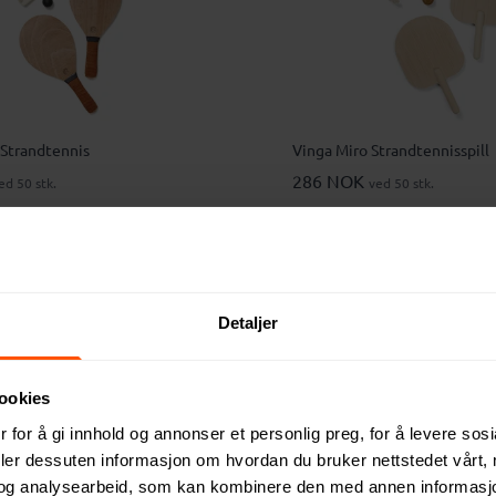
 Strandtennis
Vinga Miro Strandtennisspill
286 NOK
ed 50 stk.
ved 50 stk.
Detaljer
ookies
 for å gi innhold og annonser et personlig preg, for å levere sos
deler dessuten informasjon om hvordan du bruker nettstedet vårt,
og analysearbeid, som kan kombinere den med annen informasjon d