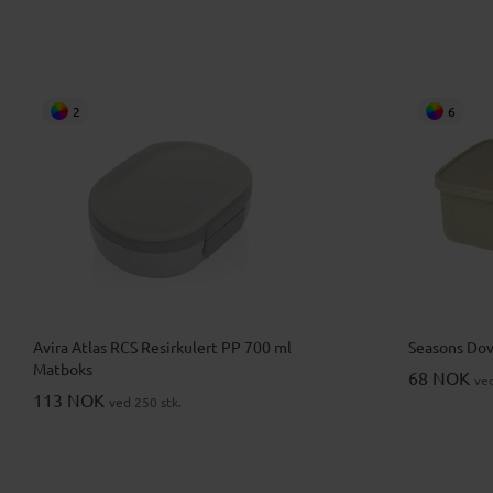
2
6
Avira Atlas RCS Resirkulert PP 700 ml
Seasons Dov
Matboks
68 NOK
ved
113 NOK
ved 250 stk.