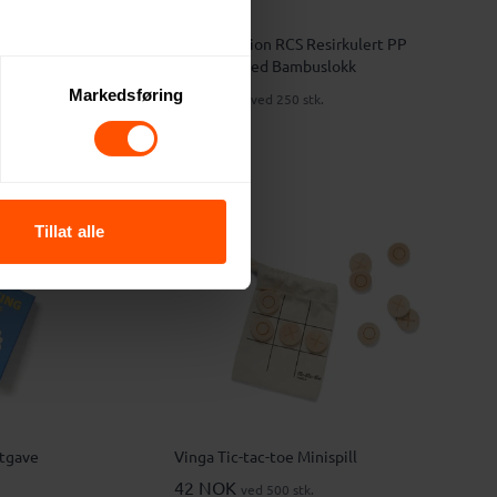
ass med
XD Collection RCS Resirkulert PP
Matboks med Bambuslokk
Markedsføring
113 NOK
ved 250 stk.
Tillat alle
utgave
Vinga Tic-tac-toe Minispill
42 NOK
ved 500 stk.