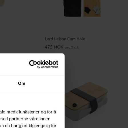
Lord Nelson Corn Hole
475 NOK
ved 5 stk.
Om
iale mediefunksjoner og for å
 med partnerne våre innen
u har gjort tilgjengelig for