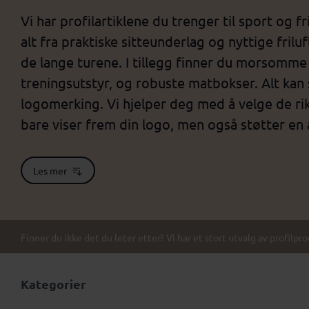
Vi har profilartiklene du trenger til sport og
alt fra praktiske sitteunderlag og nyttige frilu
de lange turene. I tillegg finner du morsomme sp
treningsutstyr, og robuste matbokser. Alt kan 
logomerking. Vi hjelper deg med å velge de rik
bare viser frem din logo, men også støtter en ak
Les mer
Finner du ikke det du leter etter? Vi har et stort utvalg av profilpr
Kategorier