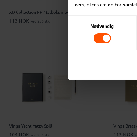
dem, eller som de har samlet
XD Collection PP Matboks med Spork
XD Collecti
Matboks me
Samtykkevalg
113 NOK
ved 250 stk.
Nødvendig
142 NOK
v
Vinga Yacht Yatzy Spill
Vinga Bratz
104 NOK
113 NOK
ved 250 stk.
v