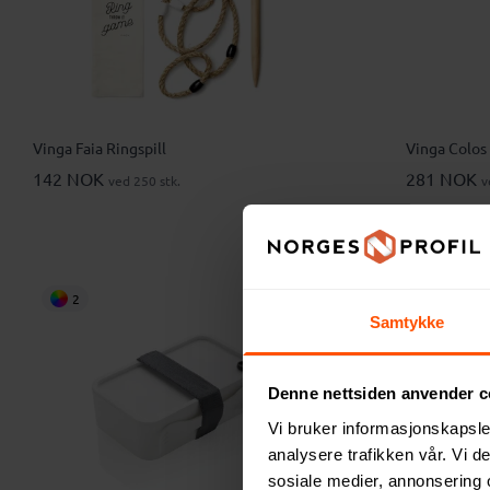
Vinga Faia Ringspill
Vinga Colos
142 NOK
281 NOK
ved 250 stk.
v
2
3
Samtykke
Denne nettsiden anvender c
Vi bruker informasjonskapsler
analysere trafikken vår. Vi 
sosiale medier, annonsering 