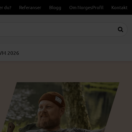
er du?
Referanser
Blogg
Om NorgesProfil
Kontakt
-VM 2026