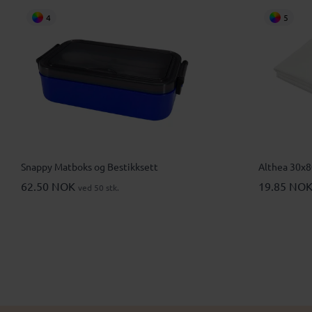
4
5
Snappy Matboks og Bestikksett
Althea 30x8
62.50 NOK
19.85 NO
ved 50 stk.