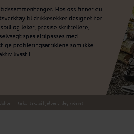
 fritidssammenhenger. Hos oss finner du
ftsverktøy til drikkesekker designet for
ill og leker, presise skrittellere,
selvsagt spesialtilpasses med
tige profileringsartiklene som ikke
tiv livsstil.
odukter — ta kontakt så hjelper vi deg videre!