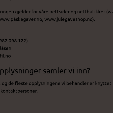
ngen gjelder for våre nettsider og nettbutikker (w
ww.påskegaver.no, www.julegaveshop.no).
 982 098 122)
llåsen
il.no
pplysninger samler vi inn?
og de fleste opplysningene vi behandler er knyttet til
m kontaktpersoner.