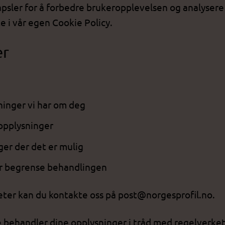
psler for å forbedre brukeropplevelsen og analysere 
 i vår egen Cookie Policy.
er
sninger vi har om deg
 opplysninger
ger der det er mulig
er begrense behandlingen
eter kan du kontakte oss på
post@norgesprofil.no
.
behandler dine opplysninger i tråd med regelverket,