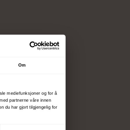
ster, for eksempel med:
Om
iale mediefunksjoner og for å
 med partnerne våre innen
u har gjort tilgjengelig for