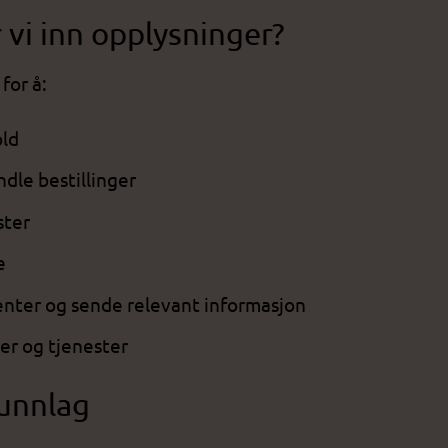
 vi inn opplysninger?
for å:
old
dle bestillinger
ster
e
enter og sende relevant informasjon
er og tjenester
unnlag