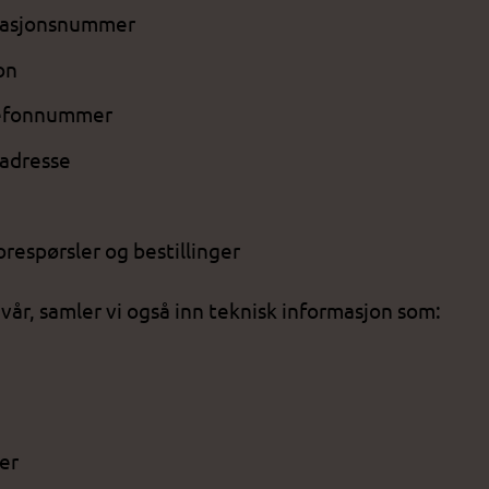
sasjonsnummer
on
lefonnummer
aadresse
forespørsler og bestillinger
vår, samler vi også inn teknisk informasjon som:
er