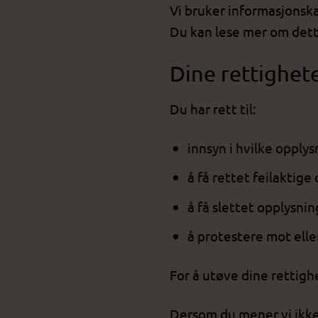
Vi bruker informasjonska
Du kan lese mer om dette
Dine rettighet
Du har rett til:
innsyn i hvilke opply
å få rettet feilaktige
å få slettet opplysnin
å protestere mot ell
For å utøve dine rettigh
Dersom du mener vi ikke 