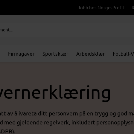
Jobb hos NorgesProfil
R
r
Firmagaver
Sportsklær
Arbeidsklær
Fotball-
vernerklæring
tt av å ivareta ditt personvern på en trygg og god m
åd med gjeldende regelverk, inkludert personopplys
GDPR).