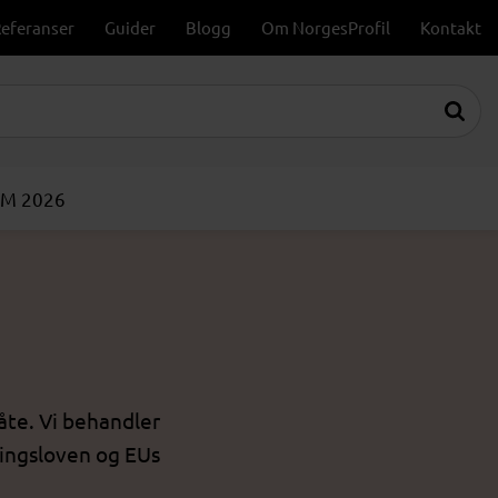
eferanser
Guider
Blogg
Om NorgesProfil
Kontakt
VM 2026
åte. Vi behandler
ningsloven og EUs