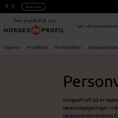
Skip
Book møte
to
content
Express
Profilklær
Profilartikler
Displayartikle
Person
NorgesProfil AS er oppta
personopplysninger i tr
personvernforordning (