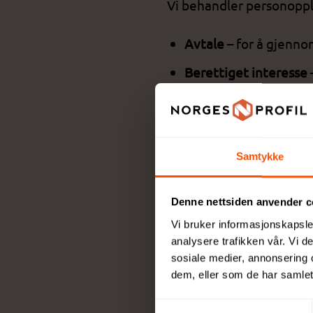
Vi behandler personoppl
Avtale
– for å gjenno
Berettiget interesse
Vi deler kun personopply
transportører (leveri
Samtykke
IT- og systemleveran
Denne nettsiden anvender c
samarbeidspartnere kn
Vi bruker informasjonskapsler
analysere trafikken vår. Vi 
Vi selger aldri personop
sosiale medier, annonsering 
dem, eller som de har samlet
Lagring og sik
Samtykkevalg