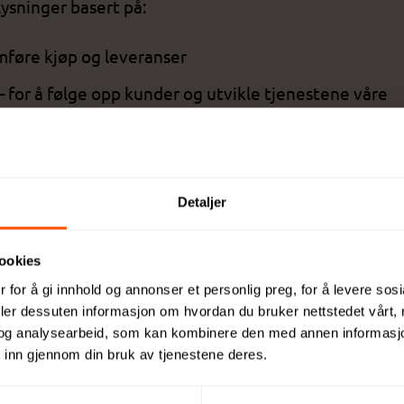
ysninger basert på:
mføre kjøp og leveranser
– for å følge opp kunder og utvikle tjenestene våre
sninger når det er nødvendig for å levere våre tjene
ng av varer)
Detaljer
dører
ookies
yttet til produksjon og logistikk
 for å gi innhold og annonser et personlig preg, for å levere sos
deler dessuten informasjon om hvordan du bruker nettstedet vårt,
plysninger videre.
og analysearbeid, som kan kombinere den med annen informasjon d
 inn gjennom din bruk av tjenestene deres.
kerhet