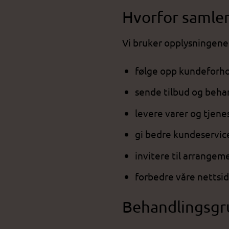
Hvorfor samler
Vi bruker opplysningene 
følge opp kundeforh
sende tilbud og behan
levere varer og tjene
gi bedre kundeservic
invitere til arrangem
forbedre våre nettsid
Behandlingsgr