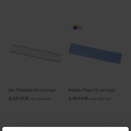
2
Arc Fleksibel 20 cm Linjal
Rothko Plast 15 cm Linjal
8.68 NOK
3.40 NOK
ved 1000 stk.
ved 1000 stk.
8