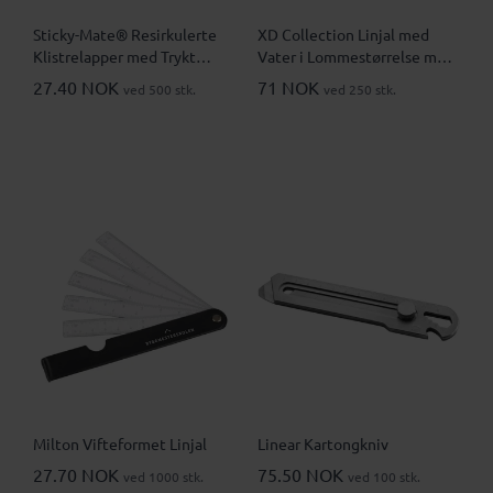
Sticky-Mate® Resirkulerte
XD Collection Linjal med
Klistrelapper med Trykt
Vater i Lommestørrelse med
Linjal
Magnet Linjal
27.40 NOK
71 NOK
ved 500 stk.
ved 250 stk.
Milton Vifteformet Linjal
Linear Kartongkniv
27.70 NOK
75.50 NOK
ved 1000 stk.
ved 100 stk.