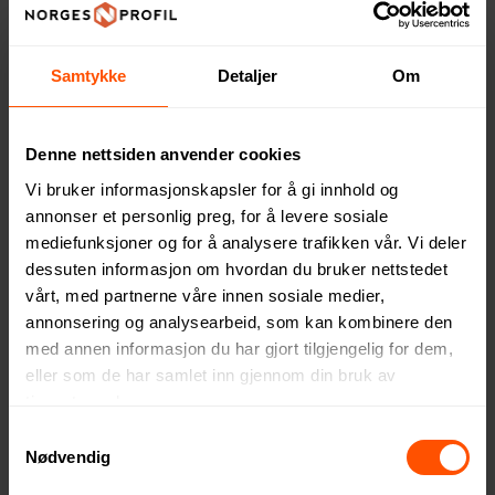
Samtykke
Detaljer
Om
Denne nettsiden anvender cookies
Vi bruker informasjonskapsler for å gi innhold og
annonser et personlig preg, for å levere sosiale
Terran Resirkulert Plast 15
Renzo Plast 15 cm Linjal
mediefunksjoner og for å analysere trafikken vår. Vi deler
cm Linjal
8.30 NOK
ved 500 stk.
dessuten informasjon om hvordan du bruker nettstedet
8.30 NOK
ved 500 stk.
vårt, med partnerne våre innen sosiale medier,
annonsering og analysearbeid, som kan kombinere den
med annen informasjon du har gjort tilgjengelig for dem,
eller som de har samlet inn gjennom din bruk av
tjenestene deres.
2
Samtykkevalg
Nødvendig