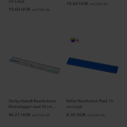
cm Linjal
10.60 NOK
ved 500 stk.
10.60 NOK
ved 500 stk.
6
Sticky-Mate® Resirkulerte
Refari Resirkulert Plast 15
Klistrelapper med 30 cm
cm Linjal
Trykt Linjal
46.25 NOK
8.30 NOK
ved 500 stk.
ved 500 stk.