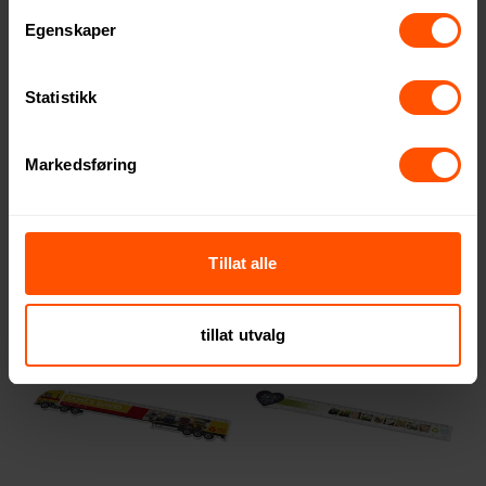
Egenskaper
Statistikk
Rothko Plast 20 cm Linjal
Tait Resirkulert Plast
Markedsføring
Lastebilformet 15 cm Linjal
8.87 NOK
ved 1000 stk.
10.95 NOK
ved 500 stk.
Tillat alle
tillat utvalg