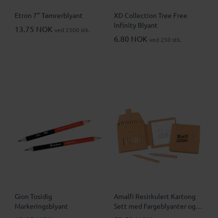
Etron 7” Tømrerblyant
XD Collection Tree Free
Infinity Blyant
13.75 NOK
ved 2500 stk.
6.80 NOK
ved 250 stk.
Gion Tosidig
Amalfi Resirkulert Kartong
Markeringsblyant
Sett med Fargeblyanter og
Bok