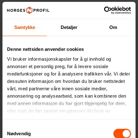
Samtykke
Detaljer
Om
Denne nettsiden anvender cookies
Vi bruker informasjonskapsler for å gi innhold og
annonser et personlig preg, for å levere sosiale
mediefunksjoner og for å analysere trafikken vår. Vi deler
Esmo Metall Evighetspenn
Corsica Sett med
dessuten informasjon om hvordan du bruker nettstedet
med Multifunksjoner
Fargeblyanter i Resirkulert
vårt, med partnerne våre innen sosiale medier,
Pappeske av Petuniafrø
40.95 NOK
22.40 NOK
ved 1000 stk.
ved 1000 stk.
annonsering og analysearbeid, som kan kombinere den
med annen informasjon du har gjort tilgjengelig for dem,
eller som de har samlet inn gjennom din bruk av
tjenestene deres.
Samtykkevalg
Nødvendig