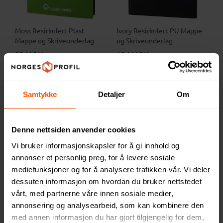
Moss Resirkulert Plast
Ivory Resirkulert PU Mappe
Mappe og Skriveunderlag
og Skriveunderlag
93 NOK
134 NOK
ved 500 stk.
ved 500 stk.
Samtykke
Detaljer
Om
2
Denne nettsiden anvender cookies
Vi bruker informasjonskapsler for å gi innhold og
annonser et personlig preg, for å levere sosiale
mediefunksjoner og for å analysere trafikken vår. Vi deler
dessuten informasjon om hvordan du bruker nettstedet
vårt, med partnerne våre innen sosiale medier,
annonsering og analysearbeid, som kan kombinere den
Clast A4 Skriveplate med
Vienna Resirkulert PU
med annen informasjon du har gjort tilgjengelig for dem,