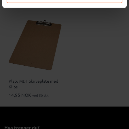
Platu MDF Skriveplate med
Klips
14.95 NOK
ved 50 stk.
Hva trenger du?