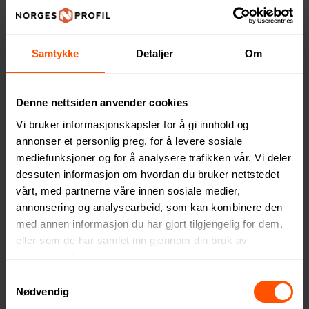
Kontaktskjema
Samtykke
Detaljer
Om
Denne nettsiden anvender cookies
Vi bruker informasjonskapsler for å gi innhold og
annonser et personlig preg, for å levere sosiale
mediefunksjoner og for å analysere trafikken vår. Vi deler
post@norgesprofil.no
dessuten informasjon om hvordan du bruker nettstedet
vårt, med partnerne våre innen sosiale medier,
annonsering og analysearbeid, som kan kombinere den
med annen informasjon du har gjort tilgjengelig for dem,
eller som de har samlet inn gjennom din bruk av
tjenestene deres.
Samtykkevalg
Nødvendig