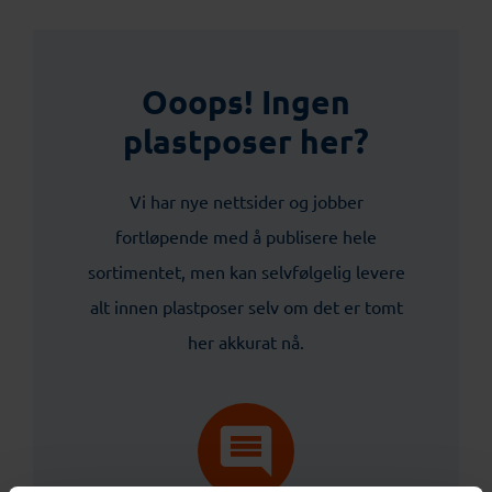
Ooops! Ingen
plastposer her?
Vi har nye nettsider og jobber
fortløpende med å publisere hele
sortimentet, men kan selvfølgelig levere
alt innen plastposer selv om det er tomt
her akkurat nå.