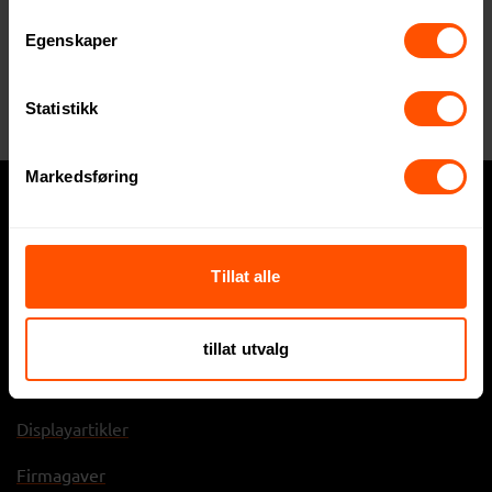
+47 64 95 78 70
Egenskaper
Statistikk
Markedsføring
Hva trenger du?
Tillat alle
Express
Profilklær
tillat utvalg
Profilartikler
Displayartikler
Firmagaver