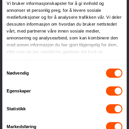
Vi bruker informasjonskapsler for å gi innhold og
vanskelig da utvalget er stort. Her er noen forslag til
annonser et personlig preg, for å levere sosiale
spørsmål for å kartlegge hvilken type jakke som
mediefunksjoner og for å analysere trafikken vår. Vi deler
passer best til deres bruk:
dessuten informasjon om hvordan du bruker nettstedet
vårt, med partnerne våre innen sosiale medier,
Klima
annonsering og analysearbeid, som kan kombinere den
Er ytterjakkene tiltenkt å brukes på sommer eller
med annen informasjon du har gjort tilgjengelig for dem,
vinterhalvåret? Skal den være med eller uten fôr, vind-
eller som de har samlet inn gjennom din bruk av
og vanntett? Eller kanskje en allværsjakke som kan
tjenestene deres.
brukes mer eller mindre året rundt med de rette
Samtykkevalg
lagene under?
Nødvendig
Bruksområde
Egenskaper
Når dere velger ytterjakker, er det viktig å tenke på
hvor og hvordan de skal brukes. Skal jakkene benyttes
Statistikk
for en kortvarig reklamekampanje, eller er de ment
som en del av personalbekledningen som skal brukes
over lengre tid? For utendørs arrangementer som
Markedsføring