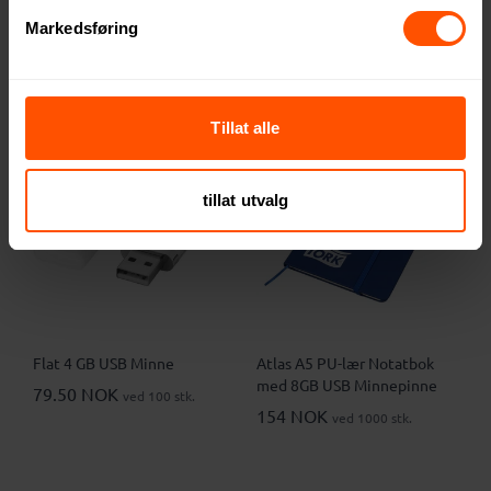
85 NOK
91 NOK
ved 100 stk.
ved 100 stk.
Markedsføring
Tillat alle
2
tillat utvalg
Flat 4 GB USB Minne
Atlas A5 PU-lær Notatbok
med 8GB USB Minnepinne
79.50 NOK
ved 100 stk.
154 NOK
ved 1000 stk.