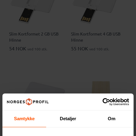
Slim Kortformet 2 GB USB
Slim Kortformet 4 GB USB
Minne
Minne
54 NOK
55 NOK
ved 100 stk.
ved 100 stk.
Samtykke
Detaljer
Om