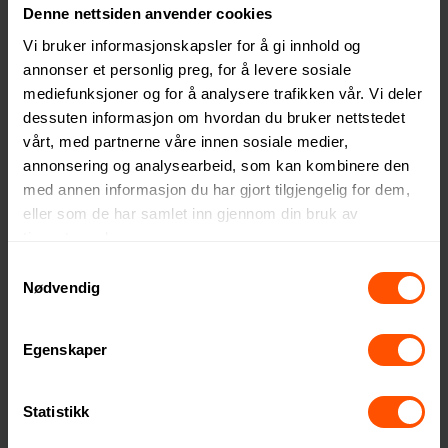
Denne nettsiden anvender cookies
Duo Slim 32 GB Type-C og
Rotate 4 GB Bambus USB
Vi bruker informasjonskapsler for å gi innhold og
USB-A 3.0 USB Minne
Minne
annonser et personlig preg, for å levere sosiale
199 NOK
81.50 NOK
ved 100 stk.
ved 100 stk.
mediefunksjoner og for å analysere trafikken vår. Vi deler
dessuten informasjon om hvordan du bruker nettstedet
vårt, med partnerne våre innen sosiale medier,
annonsering og analysearbeid, som kan kombinere den
med annen informasjon du har gjort tilgjengelig for dem,
eller som de har samlet inn gjennom din bruk av
tjenestene deres.
Samtykkevalg
Nødvendig
Egenskaper
Rotate 8 GB Bambus USB
Rotate 16 GB Bambus USB
Statistikk
Minne
Minne