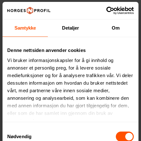
Samtykke
Detaljer
Om
Denne nettsiden anvender cookies
Vi bruker informasjonskapsler for å gi innhold og
annonser et personlig preg, for å levere sosiale
mediefunksjoner og for å analysere trafikken vår. Vi deler
Göteborg TSA Reiselås
Gjermund Rund
dessuten informasjon om hvordan du bruker nettstedet
Kombinasjonslås med Kabel
110 NOK
ved 500 stk.
vårt, med partnerne våre innen sosiale medier,
50.50 NOK
ved 500 stk.
annonsering og analysearbeid, som kan kombinere den
med annen informasjon du har gjort tilgjengelig for dem,
eller som de har samlet inn gjennom din bruk av
tjenestene deres.
Samtykkevalg
Nødvendig